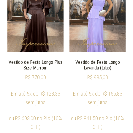
Vestido de Festa Longo Plus
Vestido de Festa Longo
Size Marrom
Lavanda (Lilas)
R$
770,00
R$
935,00
Em até 6x de
R$
128,33
Em até 6x de
R$
155,83
sem juros
sem juros
ou
R$
693,00
no PIX (10%
ou
R$
841,50
no PIX (10%
OFF)
OFF)