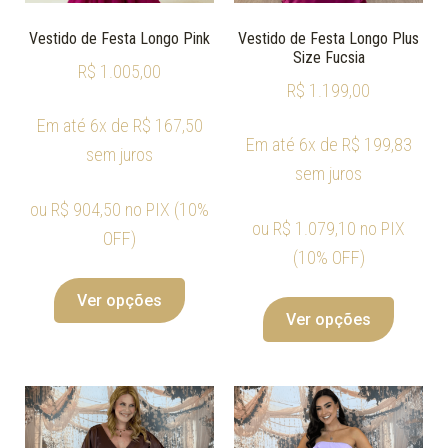
Vestido de Festa Longo Pink
Vestido de Festa Longo Plus
Size Fucsia
R$
1.005,00
R$
1.199,00
Em até 6x de
R$
167,50
Em até 6x de
R$
199,83
sem juros
sem juros
ou
R$
904,50
no PIX (10%
ou
R$
1.079,10
no PIX
OFF)
(10% OFF)
Ver opções
Ver opções