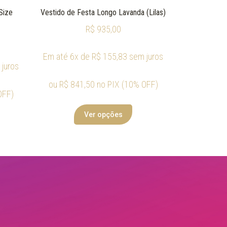
Size
Vestido de Festa Longo Lavanda (Lilas)
R$
935,00
Em até 6x de
R$
155,83
sem juros
juros
ou
R$
841,50
no PIX (10% OFF)
OFF)
Ver opções