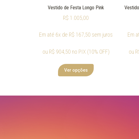
Vestido de Festa Longo Pink
Vestido
R$
1.005,00
Em até 6x de
R$
167,50
sem juros
Em a
ou
R$
904,50
no PIX (10% OFF)
ou
R
Ver opções