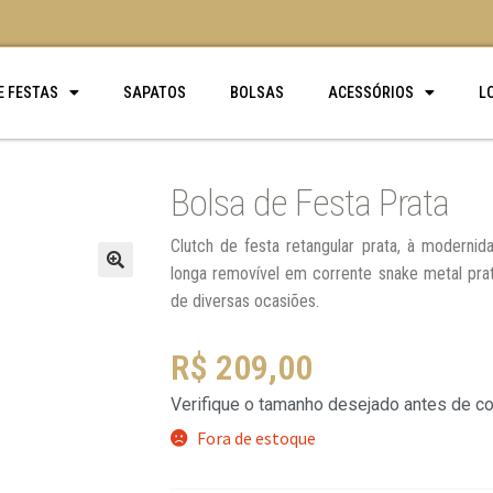
E FESTAS
SAPATOS
BOLSAS
ACESSÓRIOS
L
Bolsa de Festa Prata
Clutch de festa retangular prata, à moderni
longa removível em corrente snake metal pra
🔍
de diversas ocasiões.
R$
209,00
Verifique o tamanho desejado antes de c
Fora de estoque