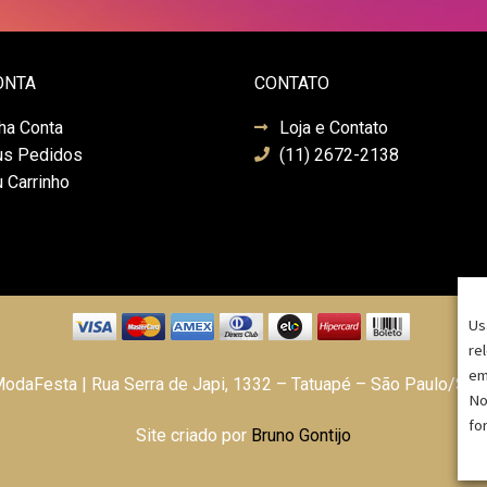
ONTA
CONTATO
ha Conta
Loja e Contato
s Pedidos
(11) 2672-2138
 Carrinho
Us
re
em
daFesta | Rua Serra de Japi, 1332 – Tatuapé – São Paulo/SP
No
fo
Site criado por
Bruno Gontijo