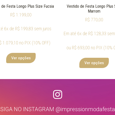
 de Festa Longo Plus Size Fucsia
Vestido de Festa Longo Plus 
Marrom
R$
1.199,00
R$
770,00
té 6x de
R$
199,83
sem juros
Em até 6x de
R$
128,33
sem 
$
1.079,10
no PIX (10% OFF)
ou
R$
693,00
no PIX (10% 
Ver opções
Ver opções
SIGA NO INSTAGRAM @impressionmodafesta