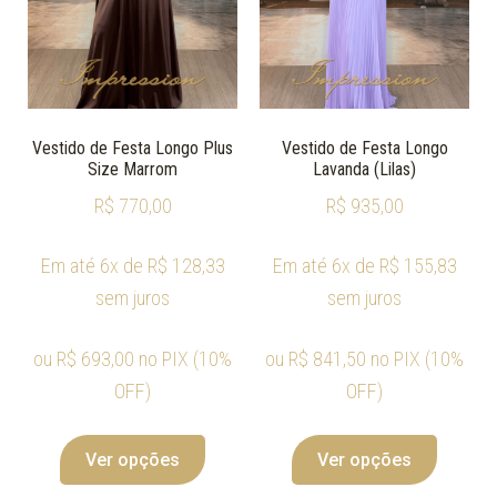
Vestido de Festa Longo Plus
Vestido de Festa Longo
Size Marrom
Lavanda (Lilas)
R$
770,00
R$
935,00
Em até 6x de
R$
128,33
Em até 6x de
R$
155,83
sem juros
sem juros
ou
R$
693,00
no PIX (10%
ou
R$
841,50
no PIX (10%
OFF)
OFF)
Ver opções
Ver opções