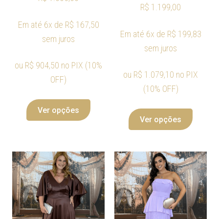
R$
1.199,00
Em até 6x de
R$
167,50
Em até 6x de
R$
199,83
sem juros
sem juros
ou
R$
904,50
no PIX (10%
ou
R$
1.079,10
no PIX
OFF)
(10% OFF)
Ver opções
Ver opções