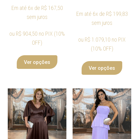
Em até 6x de
R$
167,50
Em até 6x de
R$
199,83
sem juros
sem juros
ou
R$
904,50
no PIX (10%
ou
R$
1.079,10
no PIX
OFF)
(10% OFF)
Ver opções
Ver opções