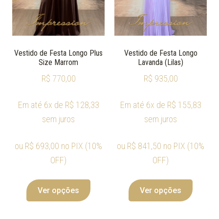
Vestido de Festa Longo Plus
Vestido de Festa Longo
Size Marrom
Lavanda (Lilas)
R$
770,00
R$
935,00
Em até 6x de
R$
128,33
Em até 6x de
R$
155,83
sem juros
sem juros
ou
R$
693,00
no PIX (10%
ou
R$
841,50
no PIX (10%
OFF)
OFF)
Ver opções
Ver opções