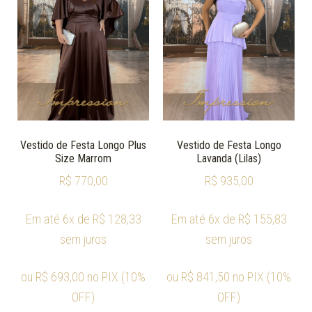
Vestido de Festa Longo Plus
Vestido de Festa Longo
Size Marrom
Lavanda (Lilas)
R$
770,00
R$
935,00
Em até 6x de
R$
128,33
Em até 6x de
R$
155,83
sem juros
sem juros
ou
R$
693,00
no PIX (10%
ou
R$
841,50
no PIX (10%
OFF)
OFF)