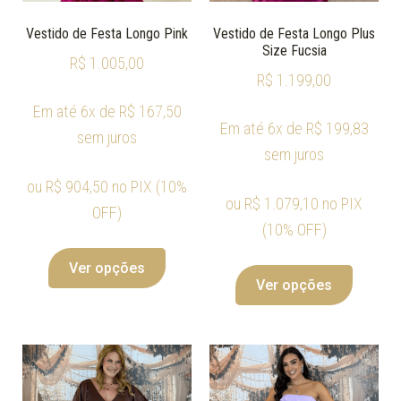
Vestido de Festa Longo Pink
Vestido de Festa Longo Plus
Size Fucsia
R$
1.005,00
R$
1.199,00
Em até 6x de
R$
167,50
Em até 6x de
R$
199,83
sem juros
sem juros
ou
R$
904,50
no PIX (10%
ou
R$
1.079,10
no PIX
OFF)
(10% OFF)
Ver opções
Ver opções