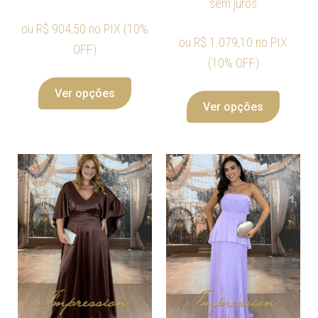
sem juros
ou
R$
904,50
no PIX (10%
ou
R$
1.079,10
no PIX
OFF)
(10% OFF)
Ver opções
Ver opções