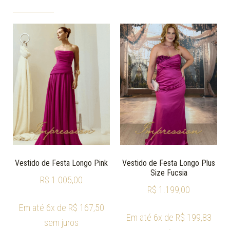
Vestido de Festa Longo Pink
Vestido de Festa Longo Plus
Size Fucsia
R$
1.005,00
R$
1.199,00
Em até 6x de
R$
167,50
Em até 6x de
R$
199,83
sem juros