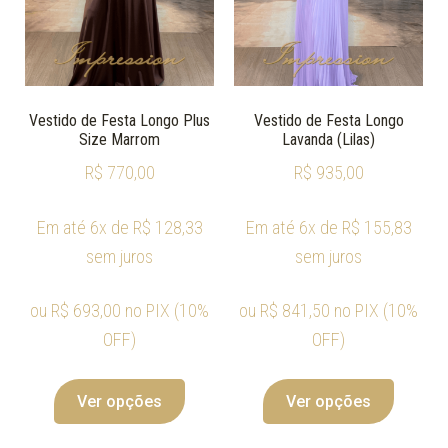
Vestido de Festa Longo Plus
Vestido de Festa Longo
Size Marrom
Lavanda (Lilas)
R$
770,00
R$
935,00
Em até 6x de
R$
128,33
Em até 6x de
R$
155,83
sem juros
sem juros
ou
R$
693,00
no PIX (10%
ou
R$
841,50
no PIX (10%
OFF)
OFF)
Ver opções
Ver opções