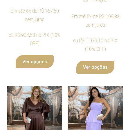
R$
1.199,00
Em até 6x de
R$
167,50
Em até 6x de
R$
199,83
sem juros
sem juros
ou
R$
904,50
no PIX (10%
ou
R$
1.079,10
no PIX
OFF)
(10% OFF)
Ver opções
Ver opções