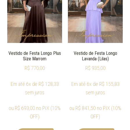
Vestido de Festa Longo Plus
Vestido de Festa Longo
Size Marrom
Lavanda (Lilas)
R$
770,00
R$
935,00
Em até 6x de
R$
128,33
Em até 6x de
R$
155,83
sem juros
sem juros
ou
R$
693,00
no PIX (10%
ou
R$
841,50
no PIX (10%
OFF)
OFF)