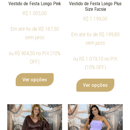
Vestido de Festa Longo Pink
Vestido de Festa Longo Plus
Size Fucsia
R$
1.005,00
R$
1.199,00
Em até 6x de
R$
167,50
Em até 6x de
R$
199,83
sem juros
sem juros
ou
R$
904,50
no PIX (10%
ou
R$
1.079,10
no PIX
OFF)
(10% OFF)
Ver opções
Ver opções