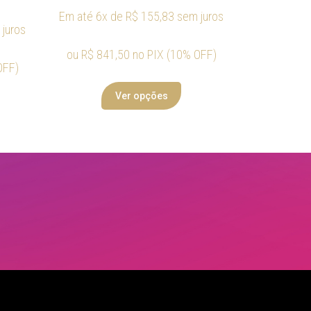
Em até 6x de
R$
155,83
sem juros
juros
ou
R$
841,50
no PIX (10% OFF)
OFF)
Ver opções