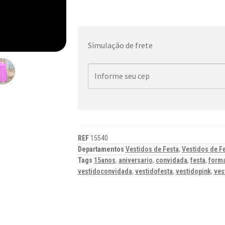
Simulação de frete
REF
15540
Departamentos
Vestidos de Festa
,
Vestidos de Fe
Tags
15anos
,
aniversario
,
convidada
,
festa
,
forma
vestidoconvidada
,
vestidofesta
,
vestidopink
,
ves