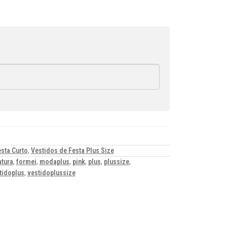
sta Curto
,
Vestidos de Festa Plus Size
tura
,
formei
,
modaplus
,
pink
,
plus
,
plussize
,
tidoplus
,
vestidoplussize