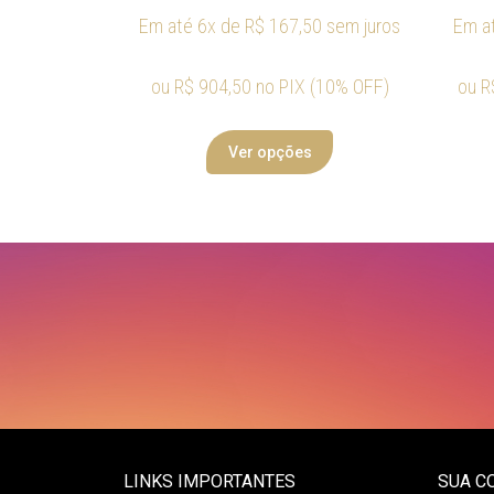
Em até 6x de
R$
167,50
sem juros
Em a
ou
R$
904,50
no PIX (10% OFF)
ou
R
Ver opções
LINKS IMPORTANTES
SUA C