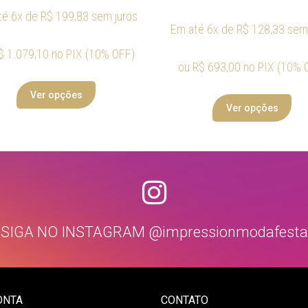
té 6x de
R$
199,83
sem juros
Em até 6x de
R$
128,33
sem 
$
1.079,10
no PIX (10% OFF)
ou
R$
693,00
no PIX (10% 
Ver opções
Ver opções
SIGA NO INSTAGRAM @impressionmodafesta
ONTA
CONTATO