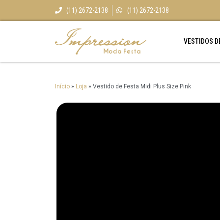
(11) 2672-2138
(11) 2672-2138
VESTIDOS D
Início
»
Loja
»
Vestido de Festa Midi Plus Size Pink