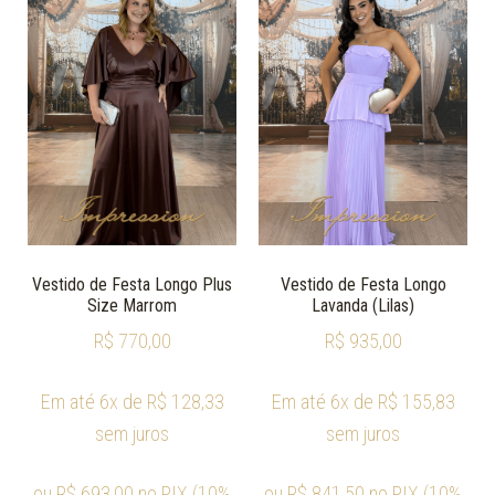
Vestido de Festa Longo Plus
Vestido de Festa Longo
Size Marrom
Lavanda (Lilas)
R$
770,00
R$
935,00
Em até 6x de
R$
128,33
Em até 6x de
R$
155,83
sem juros
sem juros
ou
R$
693,00
no PIX (10%
ou
R$
841,50
no PIX (10%