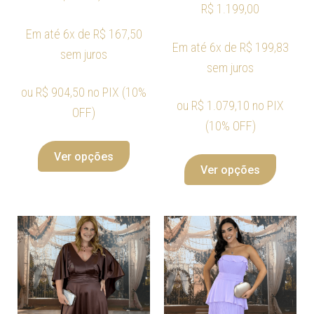
R$
1.199,00
Em até 6x de
R$
167,50
Em até 6x de
R$
199,83
sem juros
sem juros
ou
R$
904,50
no PIX (10%
ou
R$
1.079,10
no PIX
OFF)
(10% OFF)
Ver opções
Ver opções