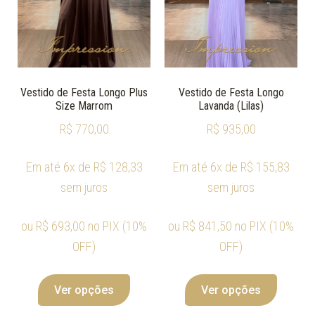
Vestido de Festa Longo Plus
Vestido de Festa Longo
Size Marrom
Lavanda (Lilas)
R$
770,00
R$
935,00
Em até 6x de
R$
128,33
Em até 6x de
R$
155,83
sem juros
sem juros
ou
R$
693,00
no PIX (10%
ou
R$
841,50
no PIX (10%
OFF)
OFF)
Ver opções
Ver opções