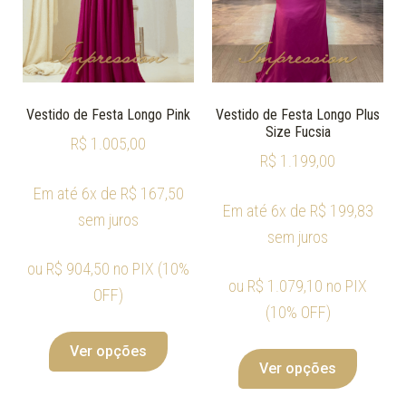
Vestido de Festa Longo Pink
Vestido de Festa Longo Plus
Size Fucsia
R$
1.005,00
R$
1.199,00
Em até 6x de
R$
167,50
Em até 6x de
R$
199,83
sem juros
sem juros
ou
R$
904,50
no PIX (10%
ou
R$
1.079,10
no PIX
OFF)
(10% OFF)
Ver opções
Ver opções