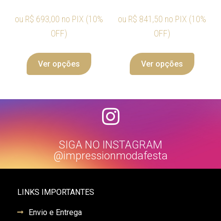
ou
R$
693,00
no PIX (10%
ou
R$
841,50
no PIX (10%
OFF)
OFF)
Ver opções
Ver opções
SIGA NO INSTAGRAM
@impressionmodafesta
LINKS IMPORTANTES
Envio e Entrega