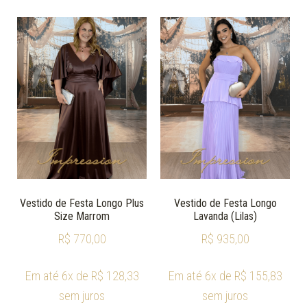
Vestido de Festa Longo Plus
Vestido de Festa Longo
Size Marrom
Lavanda (Lilas)
R$
770,00
R$
935,00
Em até 6x de
R$
128,33
Em até 6x de
R$
155,83
sem juros
sem juros