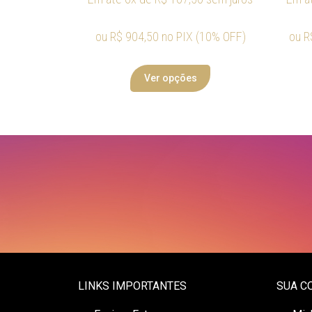
ou
R$
904,50
no PIX (10% OFF)
ou
R
Ver opções
LINKS IMPORTANTES
SUA C