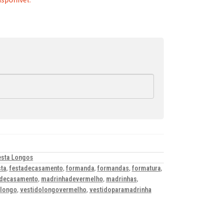
esta Longos
sta
,
festadecasamento
,
formanda
,
formandas
,
formatura
,
decasamento
,
madrinhadevermelho
,
madrinhas
,
olongo
,
vestidolongovermelho
,
vestidoparamadrinha