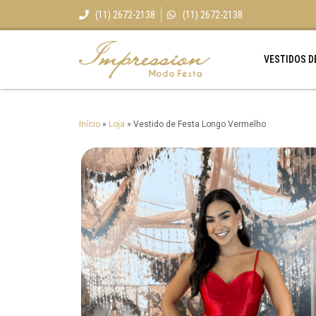
(11) 2672-2138
(11) 2672-2138
VESTIDOS D
Início
»
Loja
»
Vestido de Festa Longo Vermelho