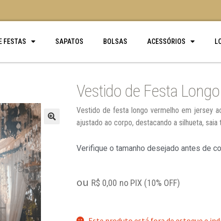
E FESTAS
SAPATOS
BOLSAS
ACESSÓRIOS
L
Vestido de Festa Long
Vestido de festa longo vermelho em jersey ac
ajustado ao corpo, destacando a silhueta, saia
🔍
Verifique o tamanho desejado antes de c
ou
R$
0,00
no PIX (10% OFF)
Este produto está fora de estoque e ind