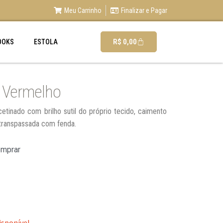
Meu Carrinho
Finalizar e Pagar
R$
0,00
OOKS
ESTOLA
o Vermelho
etinado com brilho sutil do próprio tecido, caimento
 transpassada com fenda.
omprar
isponível.