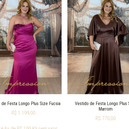
 de Festa Longo Plus Size Fucsia
Vestido de Festa Longo Plus 
Marrom
R$
1.199,00
R$
770,00
té 6x de
R$
199,83
sem juros