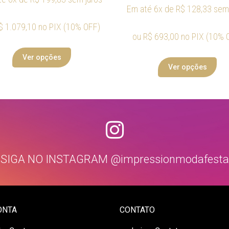
Em até 6x de
R$
128,33
sem 
$
1.079,10
no PIX (10% OFF)
ou
R$
693,00
no PIX (10% 
Ver opções
Ver opções
SIGA NO INSTAGRAM @impressionmodafesta
ONTA
CONTATO