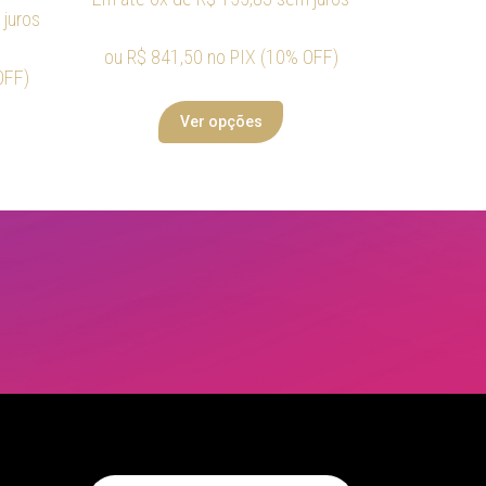
juros
ou
R$
841,50
no PIX (10% OFF)
OFF)
Ver opções