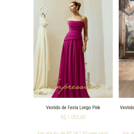
Vestido de Festa Longo Pink
Vestido
R$
1.005,00
Em até 6x de
R$
167,50
sem juros
Em a