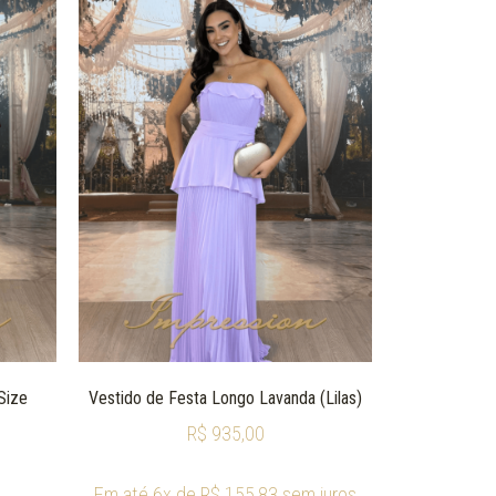
Size
Vestido de Festa Longo Lavanda (Lilas)
R$
935,00
Em até 6x de
R$
155,83
sem juros