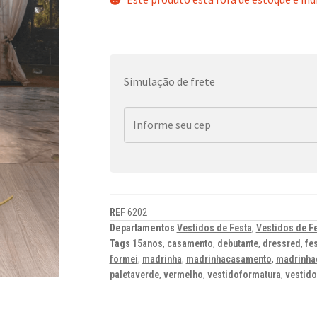
Simulação de frete
REF
6202
Departamentos
Vestidos de Festa
,
Vestidos de F
Tags
15anos
,
casamento
,
debutante
,
dressred
,
fe
formei
,
madrinha
,
madrinhacasamento
,
madrinha
paletaverde
,
vermelho
,
vestidoformatura
,
vestid