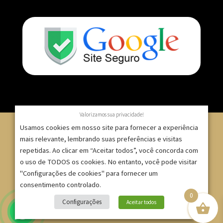
Valorizamos sua privacidade!
Usamos cookies em nosso site para fornecer a experiência
mais relevante, lembrando suas preferências e visitas
repetidas. Ao clicar em “Aceitar todos”, você concorda com
© 2007 – 2025 – ImpressionModaFesta | Rua Serra de
o uso de TODOS os cookies. No entanto, você pode visitar
Japi, 1332 – Tatuapé – São Paulo/SP – CNPJ:
"Configurações de cookies" para fornecer um
09.271.257/0001-52 |
consentimento controlado.
0
Site criado por
Bruno Gontijo
Configurações
Aceitar todos