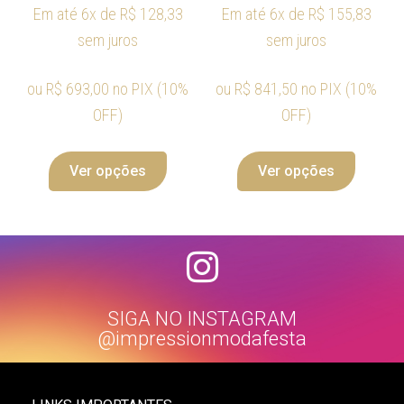
Em até 6x de
R$
128,33
Em até 6x de
R$
155,83
sem juros
sem juros
ou
R$
693,00
no PIX (10%
ou
R$
841,50
no PIX (10%
OFF)
OFF)
Ver opções
Ver opções
SIGA NO INSTAGRAM
@impressionmodafesta