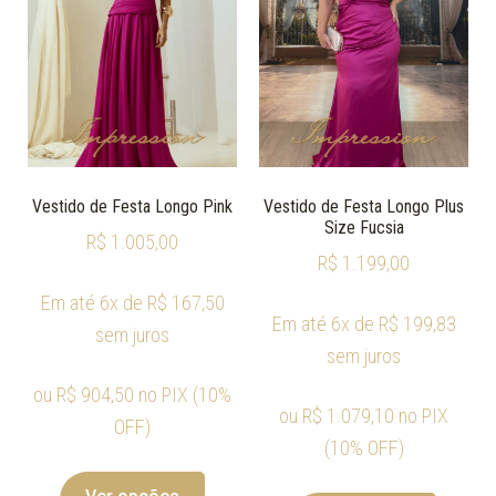
Vestido de Festa Longo Pink
Vestido de Festa Longo Plus
Size Fucsia
R$
1.005,00
R$
1.199,00
Em até 6x de
R$
167,50
Em até 6x de
R$
199,83
sem juros
sem juros
ou
R$
904,50
no PIX (10%
ou
R$
1.079,10
no PIX
OFF)
(10% OFF)