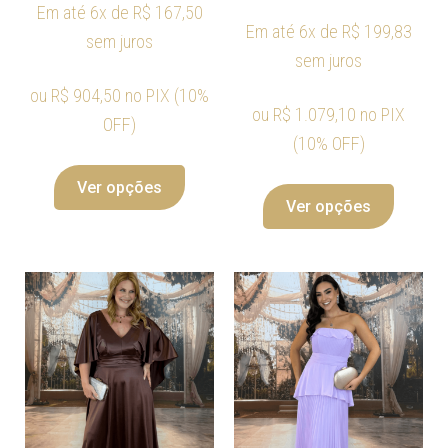
Em até 6x de
R$
167,50
Em até 6x de
R$
199,83
sem juros
sem juros
ou
R$
904,50
no PIX (10%
ou
R$
1.079,10
no PIX
OFF)
(10% OFF)
Ver opções
Ver opções