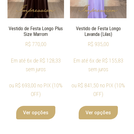
Vestido de Festa Longo Plus
Vestido de Festa Longo
Size Marrom
Lavanda (Lilas)
R$
770,00
R$
935,00
Em até 6x de
R$
128,33
Em até 6x de
R$
155,83
sem juros
sem juros
ou
R$
693,00
no PIX (10%
ou
R$
841,50
no PIX (10%
OFF)
OFF)
Ver opções
Ver opções