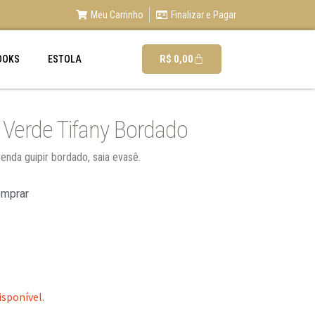
Meu Carrinho
Finalizar e Pagar
R$
0,00
OOKS
ESTOLA
 Verde Tifany Bordado
enda guipir bordado, saia evasê.
omprar
isponível.