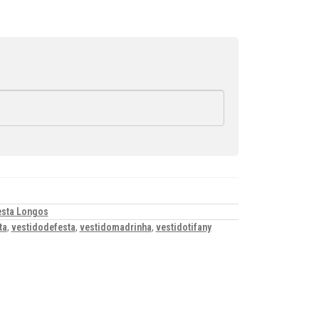
esta Longos
ta
,
vestidodefesta
,
vestidomadrinha
,
vestidotifany