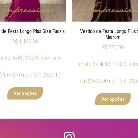
 de Festa Longo Plus Size Fucsia
Vestido de Festa Longo Plus 
Marrom
R$
1.199,00
R$
770,00
té 6x de
R$
199,83
sem juros
Em até 6x de
R$
128,33
sem 
$
1.079,10
no PIX (10% OFF)
ou
R$
693,00
no PIX (10% 
Ver opções
Ver opções