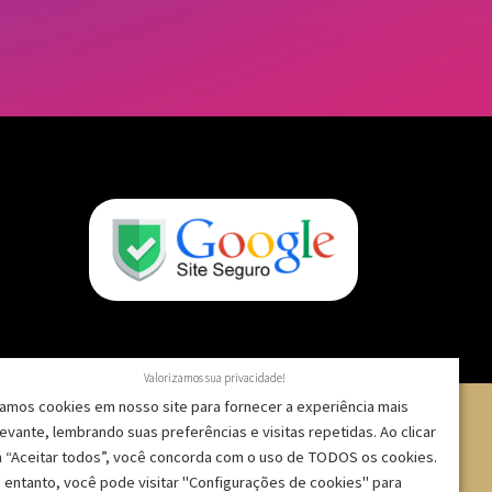
Valorizamos sua privacidade!
amos cookies em nosso site para fornecer a experiência mais
levante, lembrando suas preferências e visitas repetidas. Ao clicar
 “Aceitar todos”, você concorda com o uso de TODOS os cookies.
 – CNPJ: 09.271.257/0001-52 |
 entanto, você pode visitar "Configurações de cookies" para