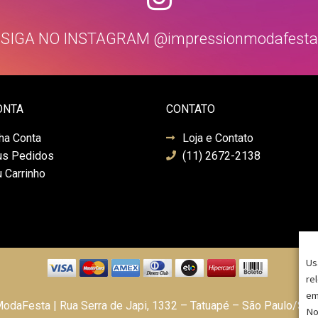
SIGA NO INSTAGRAM @impressionmodafesta
ONTA
CONTATO
ha Conta
Loja e Contato
s Pedidos
(11) 2672-2138
 Carrinho
Us
re
em
daFesta | Rua Serra de Japi, 1332 – Tatuapé – São Paulo/SP
No