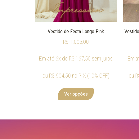
Vestido de Festa Longo Pink
Vestido
R$
1.005,00
Em até 6x de
R$
167,50
sem juros
Em a
ou
R$
904,50
no PIX (10% OFF)
ou
R
Ver opções