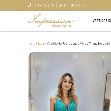
(11) 2672-2138
(11) 2672-2138
VESTIDOS D
Início
»
Loja
»
Vestido de Festa Longo Verde Tifany Bordado