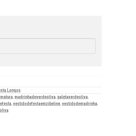
esta Longos
rmatura
,
madrinhadeverdeoliva
,
paletaverdeoliva
,
efesta
,
vestidodefestaemzibeline
,
vestidodemadrinha
,
oliva