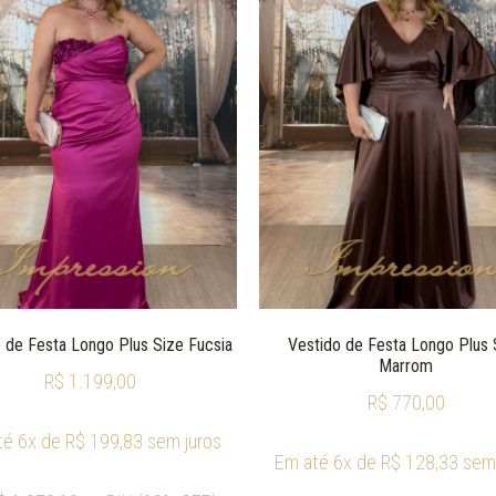
 de Festa Longo Plus Size Fucsia
Vestido de Festa Longo Plus 
Marrom
R$
1.199,00
R$
770,00
té 6x de
R$
199,83
sem juros
Em até 6x de
R$
128,33
sem 