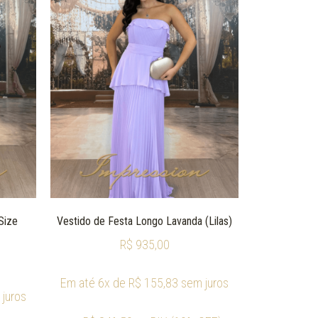
Size
Vestido de Festa Longo Lavanda (Lilas)
R$
935,00
Em até 6x de
R$
155,83
sem juros
juros