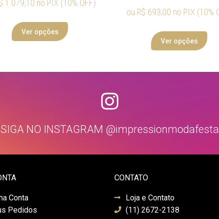
$
1.079,10
no PIX (10% OFF)
ou
R$
693,00
no PIX (10% 
Ver opções
Ver opções
SIGA NO INSTAGRAM @impressionmodafesta
ONTA
CONTATO
ha Conta
Loja e Contato
s Pedidos
(11) 2672-2138