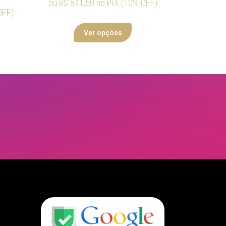
ou
R$
841,50
no PIX (10% OFF)
OFF)
Ver opções