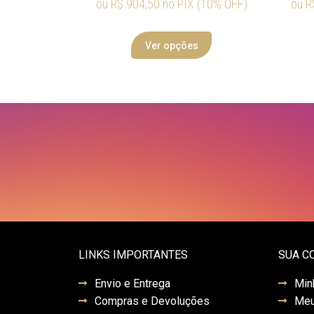
ou
R$
904,50
no PIX (10% OFF)
ou
R
Ver opções
LINKS IMPORTANTES
SUA C
Envio e Entrega
Min
Compras e Devoluções
Meu