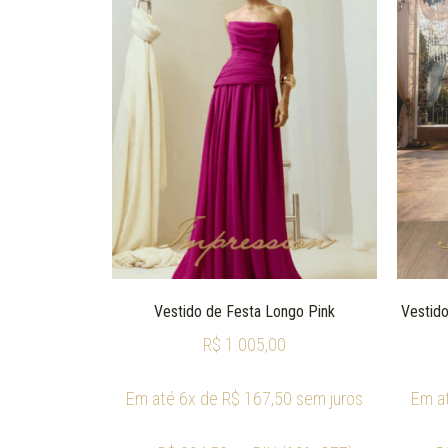
Vestido de Festa Longo Pink
Vestido
R$
1.005,00
Em até 6x de
R$
167,50
sem juros
Em a