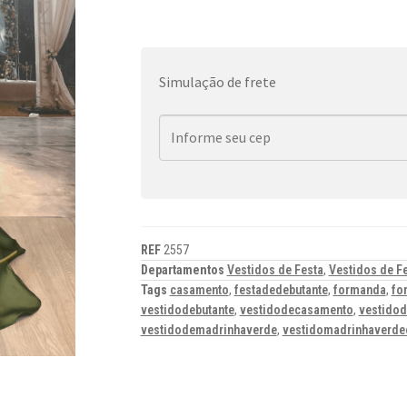
Simulação de frete
REF
2557
Departamentos
Vestidos de Festa
,
Vestidos de F
Tags
casamento
,
festadedebutante
,
formanda
,
fo
vestidodebutante
,
vestidodecasamento
,
vestidod
vestidodemadrinhaverde
,
vestidomadrinhaverde