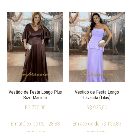
Vestido de Festa Longo Plus
Vestido de Festa Longo
Size Marrom
Lavanda (Lilas)
R$
770,00
R$
935,00
Em até 6x de
R$
128,33
Em até 6x de
R$
155,83