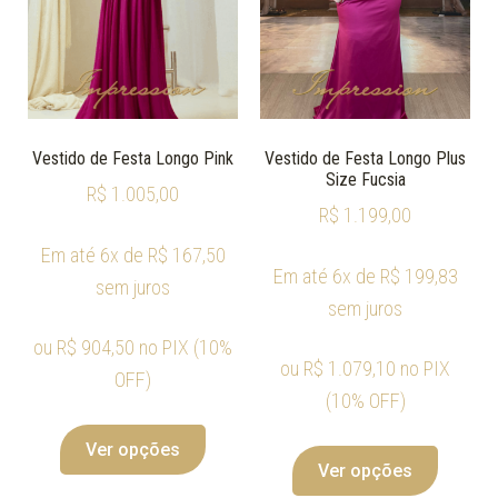
Vestido de Festa Longo Pink
Vestido de Festa Longo Plus
Size Fucsia
R$
1.005,00
R$
1.199,00
Em até 6x de
R$
167,50
Em até 6x de
R$
199,83
sem juros
sem juros
ou
R$
904,50
no PIX (10%
ou
R$
1.079,10
no PIX
OFF)
(10% OFF)
Ver opções
Ver opções