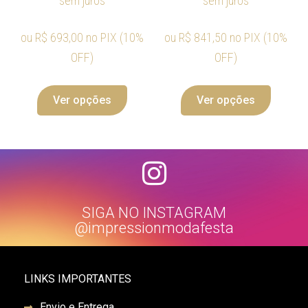
sem juros
sem juros
ou
R$
693,00
no PIX (10%
ou
R$
841,50
no PIX (10%
OFF)
OFF)
Ver opções
Ver opções
SIGA NO INSTAGRAM
@impressionmodafesta
LINKS IMPORTANTES
Envio e Entrega