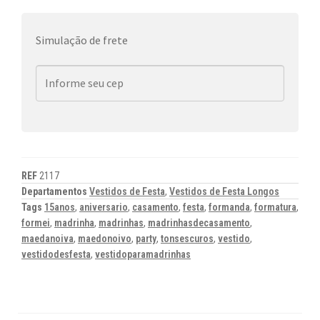
Simulação de frete
REF
2117
Departamentos
Vestidos de Festa
,
Vestidos de Festa Longos
Tags
15anos
,
aniversario
,
casamento
,
festa
,
formanda
,
formatura
,
formei
,
madrinha
,
madrinhas
,
madrinhasdecasamento
,
maedanoiva
,
maedonoivo
,
party
,
tonsescuros
,
vestido
,
vestidodesfesta
,
vestidoparamadrinhas