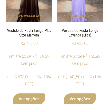
Vestido de Festa Longo Plus
Vestido de Festa Longo
Size Marrom
Lavanda (Lilas)
R$
770,00
R$
935,00
Em até 6x de
R$
128,33
Em até 6x de
R$
155,83
sem juros
sem juros
ou
R$
693,00
no PIX (10%
ou
R$
841,50
no PIX (10%
OFF)
OFF)
Ver opções
Ver opções