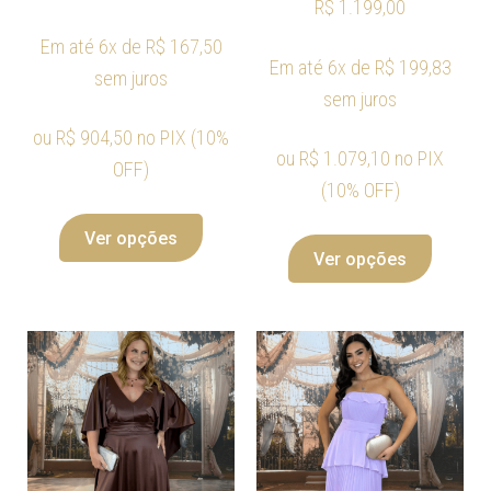
R$
1.199,00
Em até 6x de
R$
167,50
Em até 6x de
R$
199,83
sem juros
sem juros
ou
R$
904,50
no PIX (10%
ou
R$
1.079,10
no PIX
OFF)
(10% OFF)
Ver opções
Ver opções