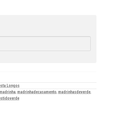
esta Longos
madrinha
,
madrinhadecasamento
,
madrinhasdeverde
,
estidoverde