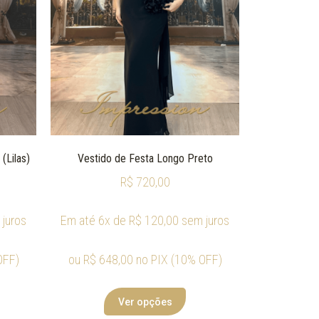
(Lilas)
Vestido de Festa Longo Preto
R$
720,00
juros
Em até 6x de
R$
120,00
sem juros
OFF)
ou
R$
648,00
no PIX (10% OFF)
Ver opções