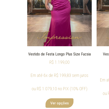
Vestido de Festa Longo Plus Size Fucsia
Ves
R$
1.199,00
Em até 6x de
R$
199,83
sem juros
Em a
ou
R$
1.079,10
no PIX (10% OFF)
ou
Ver opções