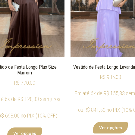
tido de Festa Longo Plus Size
Vestido de Festa Longo Lavanda 
Marrom
R$
935,00
R$
770,00
Em até 6x de
R$
155,83
sem 
té 6x de
R$
128,33
sem juros
ou
R$
841,50
no PIX (10% 
R$
693,00
no PIX (10% OFF)
Ver opções
Ver opções