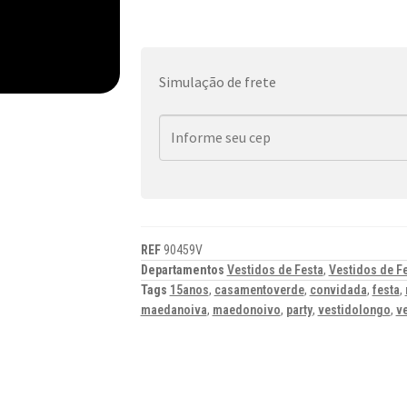
Simulação de frete
REF
90459V
Departamentos
Vestidos de Festa
,
Vestidos de F
Tags
15anos
,
casamentoverde
,
convidada
,
festa
,
maedanoiva
,
maedonoivo
,
party
,
vestidolongo
,
v