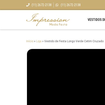
(11) 2672-2138
(11) 2672-2138
VESTIDOS D
Início
»
Loja
»
Vestido de Festa Longo Verde Cetim Cruzado