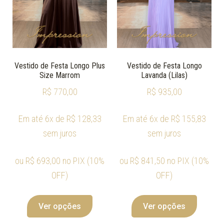
Vestido de Festa Longo Plus
Vestido de Festa Longo
Size Marrom
Lavanda (Lilas)
R$
770,00
R$
935,00
Em até 6x de
R$
128,33
Em até 6x de
R$
155,83
sem juros
sem juros
ou
R$
693,00
no PIX (10%
ou
R$
841,50
no PIX (10%
OFF)
OFF)
Ver opções
Ver opções