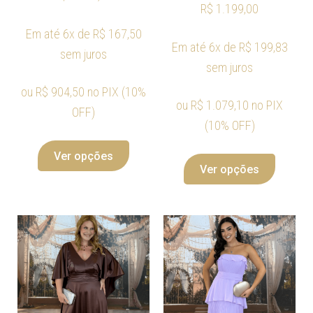
R$
1.199,00
Em até 6x de
R$
167,50
Em até 6x de
R$
199,83
sem juros
sem juros
ou
R$
904,50
no PIX (10%
ou
R$
1.079,10
no PIX
OFF)
(10% OFF)
Ver opções
Ver opções