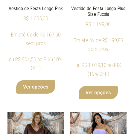
Vestido de Festa Longo Pink
Vestido de Festa Longo Plus
Size Fucsia
R$
1.005,00
R$
1.199,00
Em até 6x de
R$
167,50
Em até 6x de
R$
199,83
sem juros
sem juros
ou
R$
904,50
no PIX (10%
ou
R$
1.079,10
no PIX
OFF)
(10% OFF)
Ver opções
Ver opções