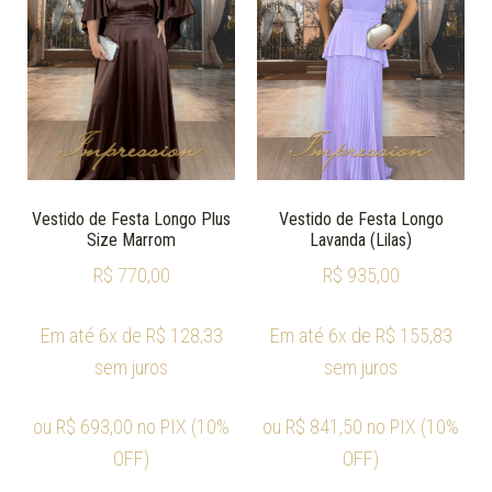
Vestido de Festa Longo Plus
Vestido de Festa Longo
Size Marrom
Lavanda (Lilas)
R$
770,00
R$
935,00
Em até 6x de
R$
128,33
Em até 6x de
R$
155,83
sem juros
sem juros
ou
R$
693,00
no PIX (10%
ou
R$
841,50
no PIX (10%
OFF)
OFF)