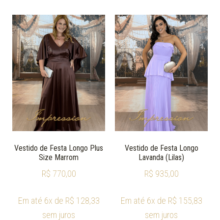
Vestido de Festa Longo Plus
Vestido de Festa Longo
Size Marrom
Lavanda (Lilas)
R$
770,00
R$
935,00
Em até 6x de
R$
128,33
Em até 6x de
R$
155,83
sem juros
sem juros