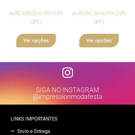
ou
R$
693,00
no PIX (10%
ou
R$
841,50
no PIX (10%
OFF)
OFF)
Ver opções
Ver opções
SIGA NO INSTAGRAM
@impressionmodafesta
LINKS IMPORTANTES
Envio e Entrega