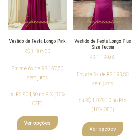
Vestido de Festa Longo Pink
Vestido de Festa Longo Plus
Size Fucsia
R$
1.005,00
R$
1.199,00
Em até 6x de
R$
167,50
Em até 6x de
R$
199,83
sem juros
sem juros
ou
R$
904,50
no PIX (10%
ou
R$
1.079,10
no PIX
OFF)
(10% OFF)
Ver opções
Ver opções