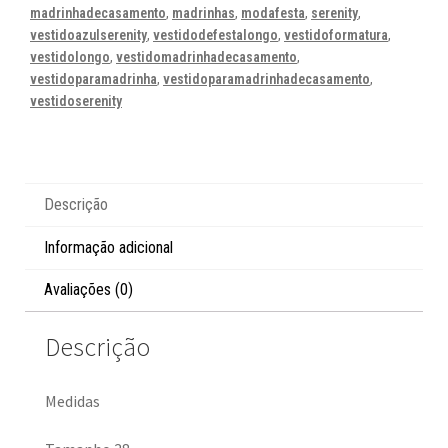
madrinhadecasamento
,
madrinhas
,
modafesta
,
serenity
,
vestidoazulserenity
,
vestidodefestalongo
,
vestidoformatura
,
vestidolongo
,
vestidomadrinhadecasamento
,
vestidoparamadrinha
,
vestidoparamadrinhadecasamento
,
vestidoserenity
Descrição
Informação adicional
Avaliações (0)
Descrição
Medidas