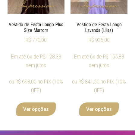
Vestido de Festa Longo Plus
Vestido de Festa Longo
Size Marrom
Lavanda (Lilas)
R$
770,00
R$
935,00
Em até 6x de
R$
128,33
Em até 6x de
R$
155,83
sem juros
sem juros
ou
R$
693,00
no PIX (10%
ou
R$
841,50
no PIX (10%
OFF)
OFF)
Ver opções
Ver opções