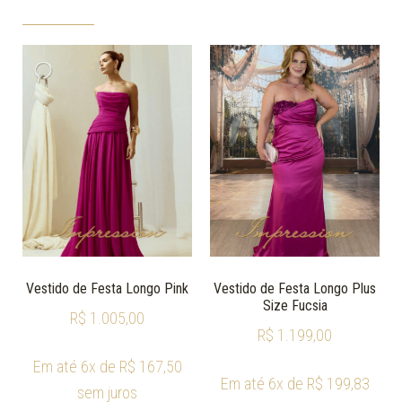
Vestido de Festa Longo Pink
Vestido de Festa Longo Plus
Size Fucsia
R$
1.005,00
R$
1.199,00
Em até 6x de
R$
167,50
Em até 6x de
R$
199,83
sem juros