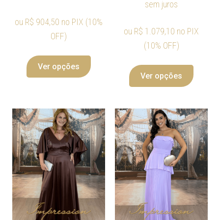
sem juros
ou
R$
904,50
no PIX (10%
ou
R$
1.079,10
no PIX
OFF)
(10% OFF)
Ver opções
Ver opções