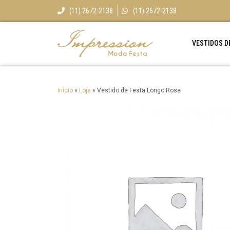
(11) 2672-2138
(11) 2672-2138
VESTIDOS D
Início
»
Loja
»
Vestido de Festa Longo Rose