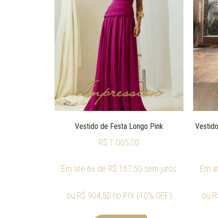
Vestido de Festa Longo Pink
Vestido
R$
1.005,00
Em até 6x de
R$
167,50
sem juros
Em a
ou
R$
904,50
no PIX (10% OFF)
ou
R