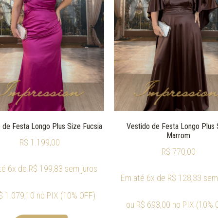
 de Festa Longo Plus Size Fucsia
Vestido de Festa Longo Plus 
Marrom
R$
1.199,00
R$
770,00
té 6x de
R$
199,83
sem juros
Em até 6x de
R$
128,33
sem 
$
1.079,10
no PIX (10% OFF)
ou
R$
693,00
no PIX (10% 