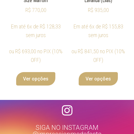
Size Marrom
Lavanda (Lilas)
R$
770,00
R$
935,00
Em até 6x de
R$
128,33
Em até 6x de
R$
155,83
sem juros
sem juros
ou
R$
693,00
no PIX (10%
ou
R$
841,50
no PIX (10%
OFF)
OFF)
Ver opções
Ver opções
SIGA NO INSTAGRAM