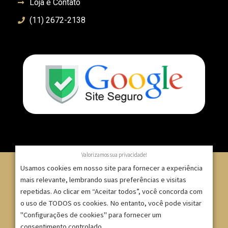
Loja e Contato
(11) 2672-2138
Valorizamos sua privacidade!
Usamos cookies em nosso site para fornecer a experiência
mais relevante, lembrando suas preferências e visitas
repetidas. Ao clicar em “Aceitar todos”, você concorda com
© 2007 – 2025 – ImpressionModaFesta | Rua Serra de
o uso de TODOS os cookies. No entanto, você pode visitar
Japi, 1332 – Tatuapé – São Paulo/SP – CNPJ:
"Configurações de cookies" para fornecer um
09.271.257/0001-52 |
consentimento controlado.