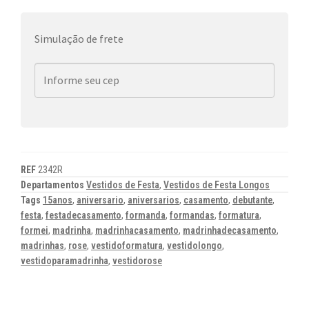
Simulação de frete
REF
2342R
Departamentos
Vestidos de Festa
,
Vestidos de Festa Longos
Tags
15anos
,
aniversario
,
aniversarios
,
casamento
,
debutante
,
festa
,
festadecasamento
,
formanda
,
formandas
,
formatura
,
formei
,
madrinha
,
madrinhacasamento
,
madrinhadecasamento
,
madrinhas
,
rose
,
vestidoformatura
,
vestidolongo
,
vestidoparamadrinha
,
vestidorose