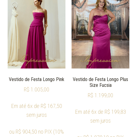
Vestido de Festa Longo Pink
Vestido de Festa Longo Plus
Size Fucsia
R$
1.005,00
R$
1.199,00
Em até 6x de
R$
167,50
Em até 6x de
R$
199,83
sem juros
sem juros
ou
R$
904,50
no PIX (10%