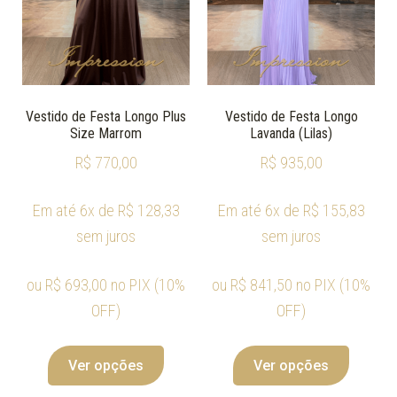
Vestido de Festa Longo Plus
Vestido de Festa Longo
Size Marrom
Lavanda (Lilas)
R$
770,00
R$
935,00
Em até 6x de
R$
128,33
Em até 6x de
R$
155,83
sem juros
sem juros
ou
R$
693,00
no PIX (10%
ou
R$
841,50
no PIX (10%
OFF)
OFF)
Ver opções
Ver opções