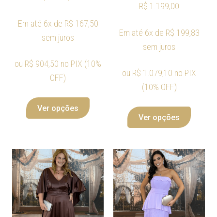
R$
1.199,00
Em até 6x de
R$
167,50
Em até 6x de
R$
199,83
sem juros
sem juros
ou
R$
904,50
no PIX (10%
ou
R$
1.079,10
no PIX
OFF)
(10% OFF)
Ver opções
Ver opções