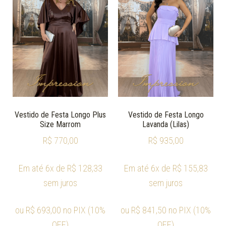
Vestido de Festa Longo Plus
Vestido de Festa Longo
Size Marrom
Lavanda (Lilas)
R$
770,00
R$
935,00
Em até 6x de
R$
128,33
Em até 6x de
R$
155,83
sem juros
sem juros
ou
R$
693,00
no PIX (10%
ou
R$
841,50
no PIX (10%
OFF)
OFF)