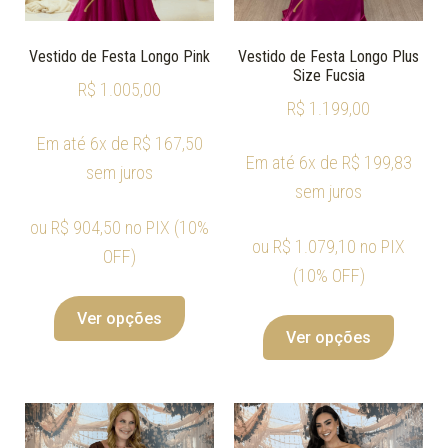
Vestido de Festa Longo Pink
Vestido de Festa Longo Plus
Size Fucsia
R$
1.005,00
R$
1.199,00
Em até 6x de
R$
167,50
Em até 6x de
R$
199,83
sem juros
sem juros
ou
R$
904,50
no PIX (10%
ou
R$
1.079,10
no PIX
OFF)
(10% OFF)
Ver opções
Ver opções