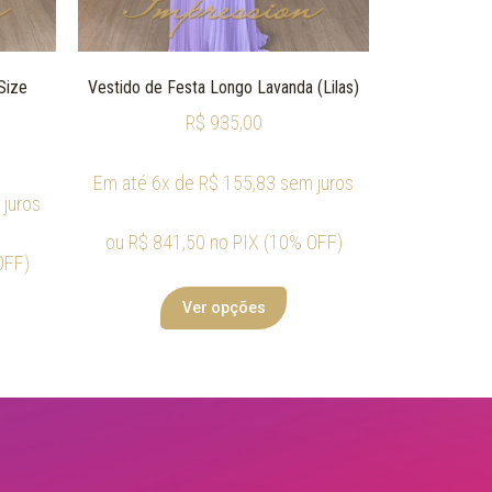
Size
Vestido de Festa Longo Lavanda (Lilas)
R$
935,00
Em até 6x de
R$
155,83
sem juros
juros
ou
R$
841,50
no PIX (10% OFF)
OFF)
Ver opções