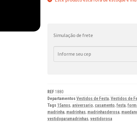
Simulação de frete
REF
1880
Departamentos
Vestidos de Festa
,
Vestidos de F
Tags
15anos
,
aniversario
,
casamento
,
festa
,
form
madrinha
,
madrinhas
,
madrinhasderosa
,
maedano
vestidoparamadrinhas
,
vestidorosa