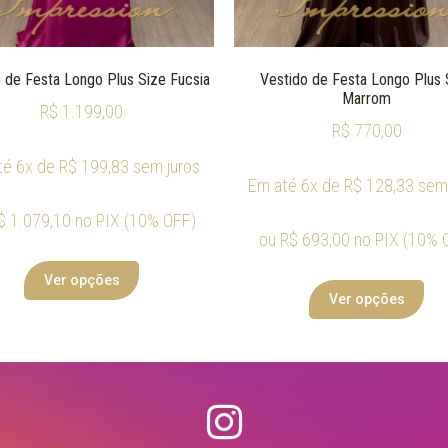
 de Festa Longo Plus Size Fucsia
Vestido de Festa Longo Plus 
Marrom
R$
1.199,00
R$
770,00
té 6x de
R$
199,83
sem juros
Em até 6x de
R$
128,33
sem 
$
1.079,10
no PIX (10% OFF)
ou
R$
693,00
no PIX (10% 
Ver opções
Ver opções