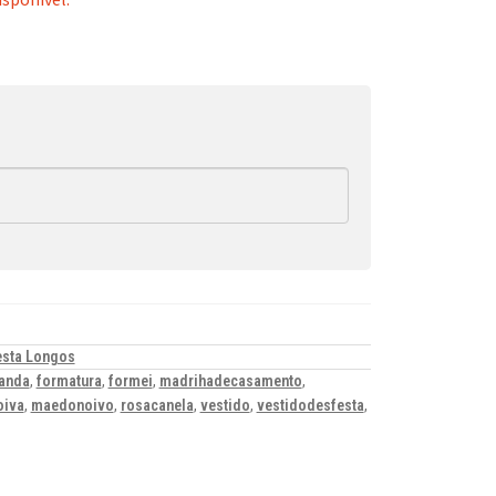
esta Longos
anda
,
formatura
,
formei
,
madrihadecasamento
,
iva
,
maedonoivo
,
rosacanela
,
vestido
,
vestidodesfesta
,