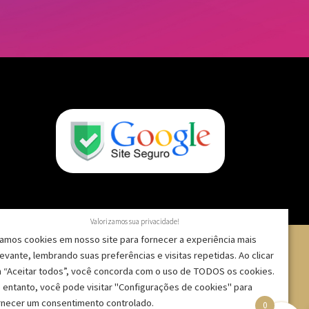
Valorizamos sua privacidade!
amos cookies em nosso site para fornecer a experiência mais
levante, lembrando suas preferências e visitas repetidas. Ao clicar
 “Aceitar todos”, você concorda com o uso de TODOS os cookies.
 – CNPJ: 09.271.257/0001-52 |
 entanto, você pode visitar "Configurações de cookies" para
rnecer um consentimento controlado.
0