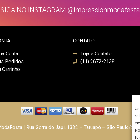
SIGA NO INSTAGRAM @impressionmodafesta
ONTA
CONTATO
ha Conta
Loja e Contato
s Pedidos
(11) 2672-2138
 Carrinho
Us
re
em
daFesta | Rua Serra de Japi, 1332 – Tatuapé – São Paulo/SP
No
fo