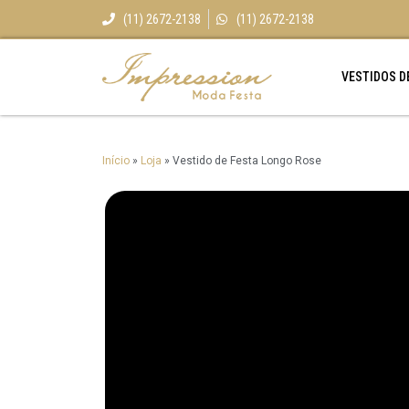
(11) 2672-2138
(11) 2672-2138
VESTIDOS D
Início
»
Loja
»
Vestido de Festa Longo Rose