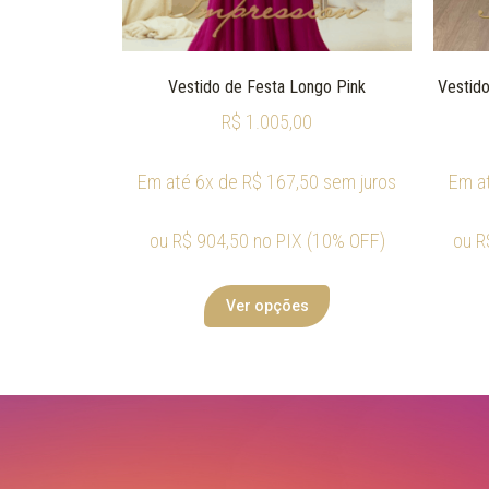
Vestido de Festa Longo Pink
Vestido
R$
1.005,00
Em até 6x de
R$
167,50
sem juros
Em a
ou
R$
904,50
no PIX (10% OFF)
ou
R
Ver opções