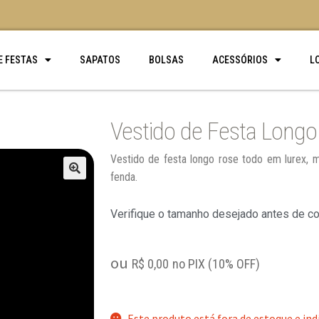
E FESTAS
SAPATOS
BOLSAS
ACESSÓRIOS
L
Vestido de Festa Longo
Vestido de festa longo rose todo em lurex, 
fenda.
🔍
Verifique o tamanho desejado antes de c
ou
R$
0,00
no PIX (10% OFF)
Este produto está fora de estoque e ind