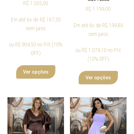
R$
1.005,00
R$
1.199,00
Em até 6x de
R$
167,50
Em até 6x de
R$
199,83
sem juros
sem juros
ou
R$
904,50
no PIX (10%
ou
R$
1.079,10
no PIX
OFF)
(10% OFF)
Ver opções
Ver opções