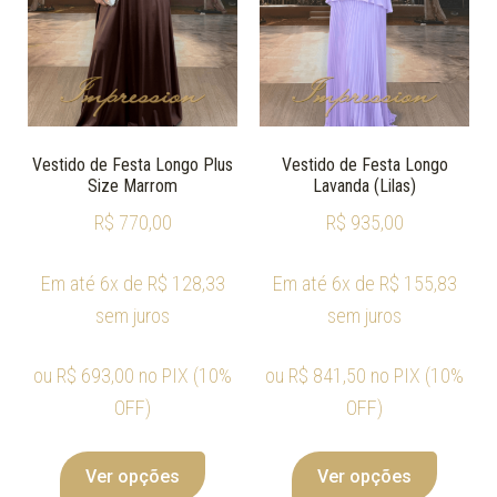
Vestido de Festa Longo Plus
Vestido de Festa Longo
Size Marrom
Lavanda (Lilas)
R$
770,00
R$
935,00
Em até 6x de
R$
128,33
Em até 6x de
R$
155,83
sem juros
sem juros
ou
R$
693,00
no PIX (10%
ou
R$
841,50
no PIX (10%
OFF)
OFF)
Ver opções
Ver opções