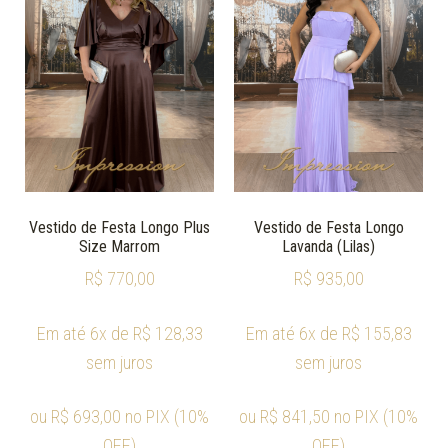
Vestido de Festa Longo Plus
Vestido de Festa Longo
Size Marrom
Lavanda (Lilas)
R$
770,00
R$
935,00
Em até 6x de
R$
128,33
Em até 6x de
R$
155,83
sem juros
sem juros
ou
R$
693,00
no PIX (10%
ou
R$
841,50
no PIX (10%
OFF)
OFF)