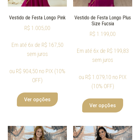
Vestido de Festa Longo Pink
Vestido de Festa Longo Plus
Size Fucsia
R$
1.005,00
R$
1.199,00
Em até 6x de
R$
167,50
Em até 6x de
R$
199,83
sem juros
sem juros
ou
R$
904,50
no PIX (10%
ou
R$
1.079,10
no PIX
OFF)
(10% OFF)
Ver opções
Ver opções