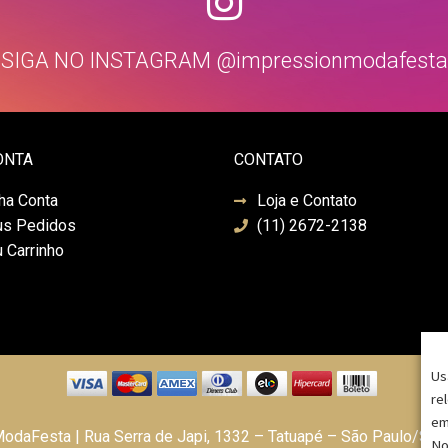
SIGA NO INSTAGRAM @impressionmodafesta
ONTA
CONTATO
ha Conta
Loja e Contato
s Pedidos
(11) 2672-2138
 Carrinho
Us
re
em
daFesta | Rua Serra de Japi, 1332 – Tatuapé – São Paulo/SP
No