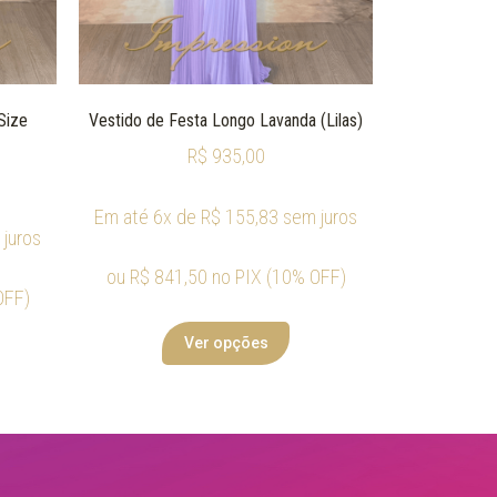
Size
Vestido de Festa Longo Lavanda (Lilas)
R$
935,00
Em até 6x de
R$
155,83
sem juros
juros
ou
R$
841,50
no PIX (10% OFF)
OFF)
Ver opções