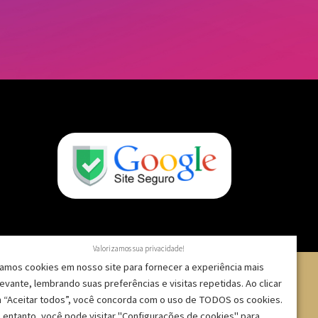
Valorizamos sua privacidade!
amos cookies em nosso site para fornecer a experiência mais
levante, lembrando suas preferências e visitas repetidas. Ao clicar
 “Aceitar todos”, você concorda com o uso de TODOS os cookies.
 – CNPJ: 09.271.257/0001-52 |
 entanto, você pode visitar "Configurações de cookies" para