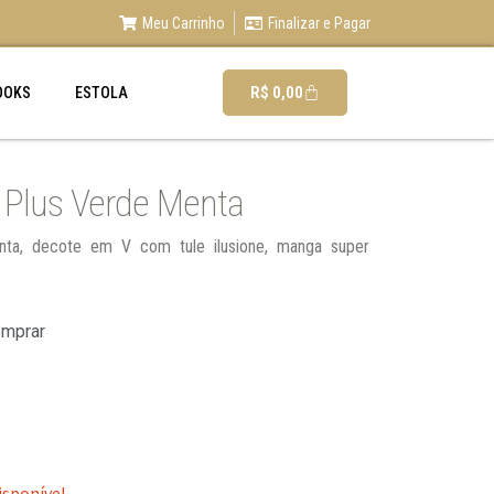
Meu Carrinho
Finalizar e Pagar
R$
0,00
OOKS
ESTOLA
 Plus Verde Menta
nta, decote em V com tule ilusione, manga super
omprar
isponível.