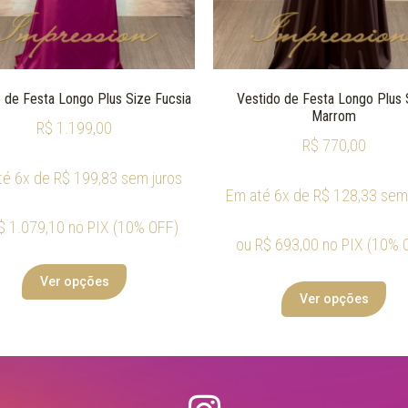
 de Festa Longo Plus Size Fucsia
Vestido de Festa Longo Plus 
Marrom
R$
1.199,00
R$
770,00
té 6x de
R$
199,83
sem juros
Em até 6x de
R$
128,33
sem 
$
1.079,10
no PIX (10% OFF)
ou
R$
693,00
no PIX (10% 
Ver opções
Ver opções