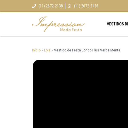
(11) 2672-2138
(11) 2672-2138
VESTIDOS D
Início
»
Loja
»
Vestido de Festa Longo Plus Verde Menta