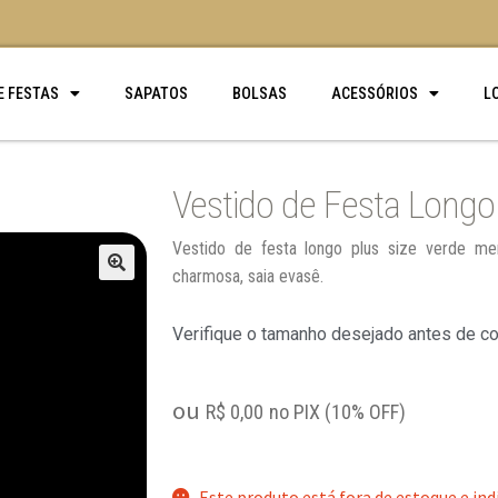
E FESTAS
SAPATOS
BOLSAS
ACESSÓRIOS
L
Vestido de Festa Longo
Vestido de festa longo plus size verde me
charmosa, saia evasê.
🔍
Verifique o tamanho desejado antes de c
ou
R$
0,00
no PIX (10% OFF)
Este produto está fora de estoque e ind