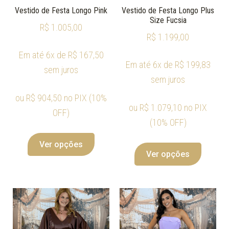
Vestido de Festa Longo Pink
Vestido de Festa Longo Plus
Size Fucsia
R$
1.005,00
R$
1.199,00
Em até 6x de
R$
167,50
Em até 6x de
R$
199,83
sem juros
sem juros
ou
R$
904,50
no PIX (10%
ou
R$
1.079,10
no PIX
OFF)
(10% OFF)
Ver opções
Ver opções