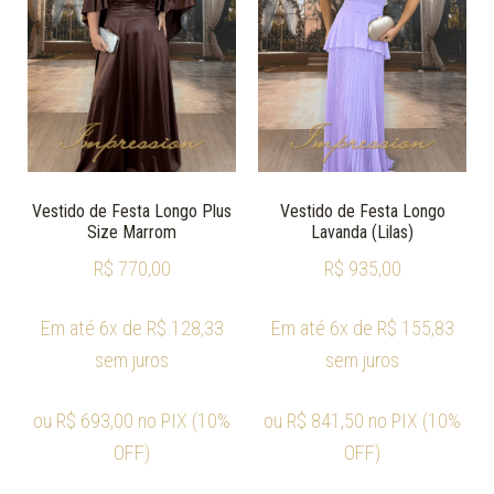
Vestido de Festa Longo Plus
Vestido de Festa Longo
Size Marrom
Lavanda (Lilas)
R$
770,00
R$
935,00
Em até 6x de
R$
128,33
Em até 6x de
R$
155,83
sem juros
sem juros
ou
R$
693,00
no PIX (10%
ou
R$
841,50
no PIX (10%
OFF)
OFF)