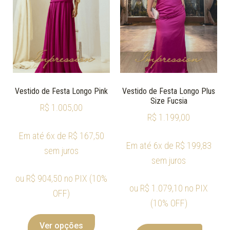
Vestido de Festa Longo Pink
Vestido de Festa Longo Plus
Size Fucsia
R$
1.005,00
R$
1.199,00
Em até 6x de
R$
167,50
Em até 6x de
R$
199,83
sem juros
sem juros
ou
R$
904,50
no PIX (10%
ou
R$
1.079,10
no PIX
OFF)
(10% OFF)
Ver opções