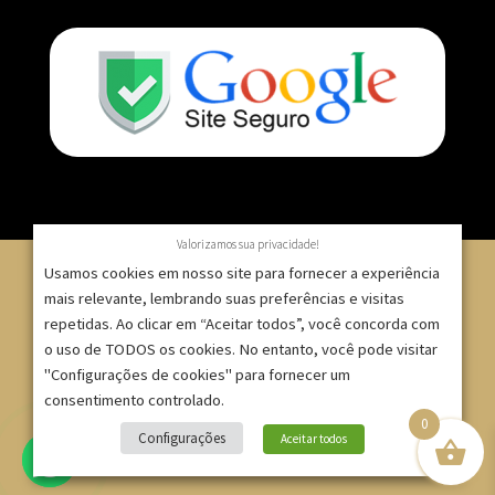
Valorizamos sua privacidade!
Usamos cookies em nosso site para fornecer a experiência
mais relevante, lembrando suas preferências e visitas
repetidas. Ao clicar em “Aceitar todos”, você concorda com
© 2007 – 2025 – ImpressionModaFesta | Rua Serra de
o uso de TODOS os cookies. No entanto, você pode visitar
Japi, 1332 – Tatuapé – São Paulo/SP – CNPJ:
"Configurações de cookies" para fornecer um
09.271.257/0001-52 |
consentimento controlado.
0
Site criado por
Bruno Gontijo
Configurações
Aceitar todos