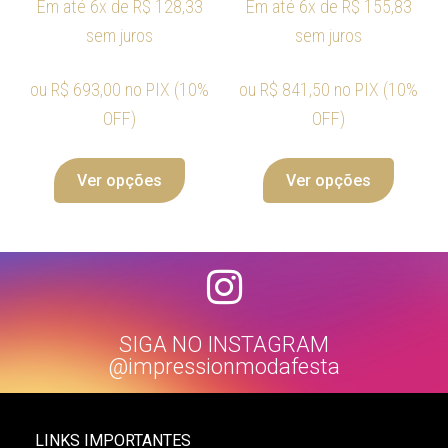
Em até 6x de
R$
128,33
Em até 6x de
R$
155,83
sem juros
sem juros
ou
R$
693,00
no PIX (10%
ou
R$
841,50
no PIX (10%
OFF)
OFF)
Ver opções
Ver opções
SIGA NO INSTAGRAM
@impressionmodafesta
LINKS IMPORTANTES