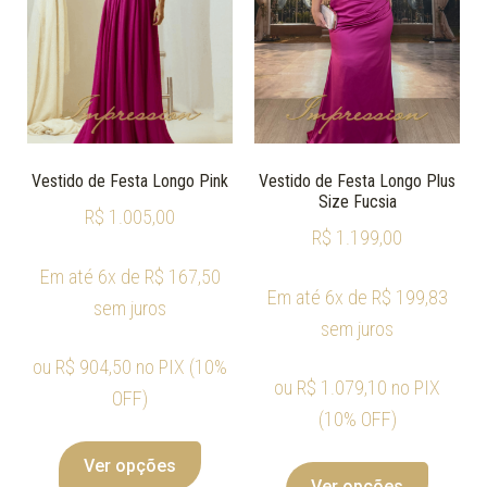
Vestido de Festa Longo Pink
Vestido de Festa Longo Plus
Size Fucsia
R$
1.005,00
R$
1.199,00
Em até 6x de
R$
167,50
Em até 6x de
R$
199,83
sem juros
sem juros
ou
R$
904,50
no PIX (10%
ou
R$
1.079,10
no PIX
OFF)
(10% OFF)
Ver opções
Ver opções