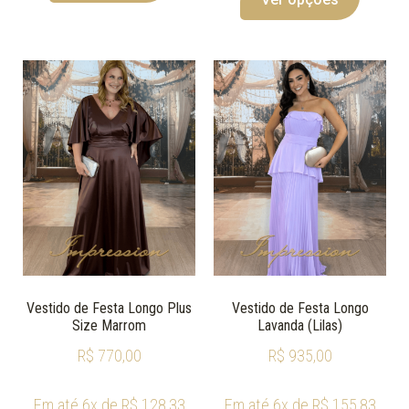
Vestido de Festa Longo Plus
Vestido de Festa Longo
Size Marrom
Lavanda (Lilas)
R$
770,00
R$
935,00
Em até 6x de
R$
128,33
Em até 6x de
R$
155,83