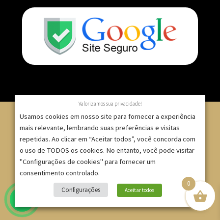
Valorizamos sua privacidade!
Usamos cookies em nosso site para fornecer a experiência
mais relevante, lembrando suas preferências e visitas
repetidas. Ao clicar em “Aceitar todos”, você concorda com
© 2007 – 2025 – ImpressionModaFesta | Rua Serra de
o uso de TODOS os cookies. No entanto, você pode visitar
Japi, 1332 – Tatuapé – São Paulo/SP – CNPJ:
"Configurações de cookies" para fornecer um
09.271.257/0001-52 |
consentimento controlado.
0
Site criado por
Bruno Gontijo
Configurações
Aceitar todos