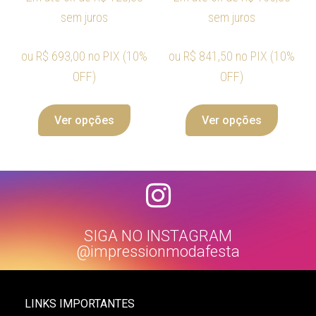
sem juros
sem juros
ou
R$
693,00
no PIX (10%
ou
R$
841,50
no PIX (10%
OFF)
OFF)
Ver opções
Ver opções
SIGA NO INSTAGRAM
@impressionmodafesta
LINKS IMPORTANTES