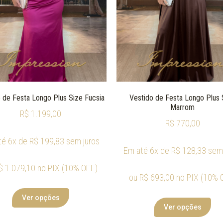
 de Festa Longo Plus Size Fucsia
Vestido de Festa Longo Plus 
Marrom
R$
1.199,00
R$
770,00
té 6x de
R$
199,83
sem juros
Em até 6x de
R$
128,33
sem 
$
1.079,10
no PIX (10% OFF)
ou
R$
693,00
no PIX (10% 
Ver opções
Ver opções