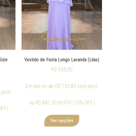
Size
Vestido de Festa Longo Lavanda (Lilas)
R$
935,00
Em até 6x de
R$
155,83
sem juros
juros
ou
R$
841,50
no PIX (10% OFF)
OFF)
Ver opções