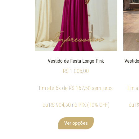
Vestido de Festa Longo Pink
Vestido
R$
1.005,00
Em até 6x de
R$
167,50
sem juros
Em a
ou
R$
904,50
no PIX (10% OFF)
ou
R
Ver opções