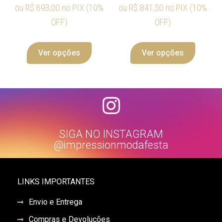
ou
R$
693,00
no PIX (10%
ou
R$
841,50
no PIX (10%
OFF)
OFF)
Ver opções
Ver opções
SIGA NO INSTAGRAM
@impressionmodafesta
LINKS IMPORTANTES
Envio e Entrega
Compras e Devoluções