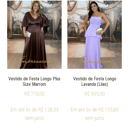
Vestido de Festa Longo Plus
Vestido de Festa Longo
Size Marrom
Lavanda (Lilas)
R$
770,00
R$
935,00
Em até 6x de
R$
128,33
Em até 6x de
R$
155,83
sem juros
sem juros