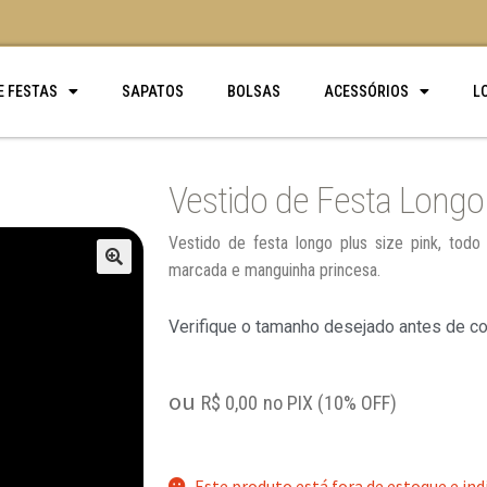
E FESTAS
SAPATOS
BOLSAS
ACESSÓRIOS
L
Vestido de Festa Longo 
Vestido de festa longo plus size pink, todo
marcada e manguinha princesa.
🔍
Verifique o tamanho desejado antes de c
ou
R$
0,00
no PIX (10% OFF)
Este produto está fora de estoque e ind