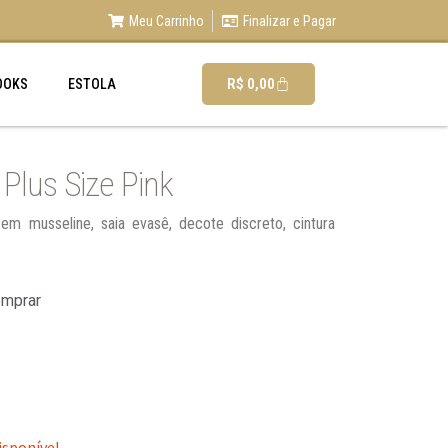
Meu Carrinho
Finalizar e Pagar
R$
0,00
OOKS
ESTOLA
Plus Size Pink
 em musseline, saia evasê, decote discreto, cintura
omprar
isponível.