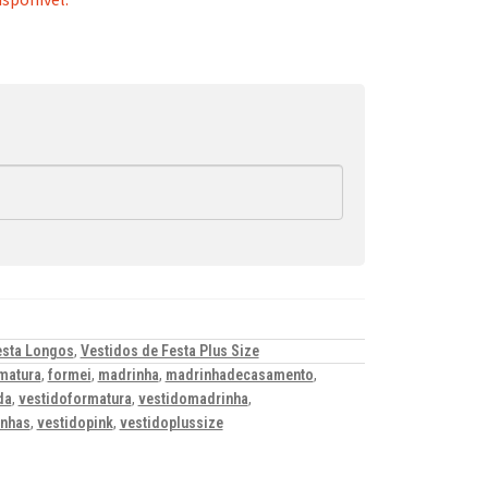
esta Longos
,
Vestidos de Festa Plus Size
matura
,
formei
,
madrinha
,
madrinhadecasamento
,
da
,
vestidoformatura
,
vestidomadrinha
,
inhas
,
vestidopink
,
vestidoplussize