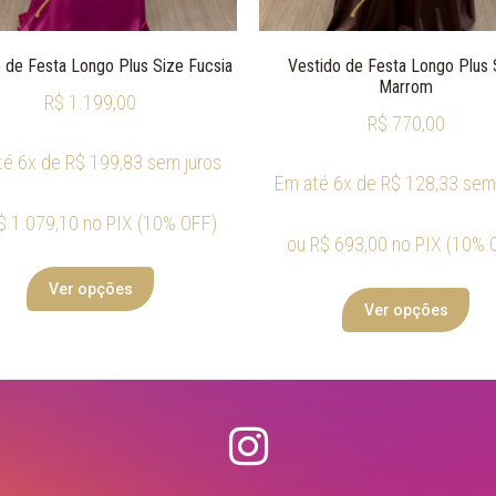
 de Festa Longo Plus Size Fucsia
Vestido de Festa Longo Plus 
Marrom
R$
1.199,00
R$
770,00
té 6x de
R$
199,83
sem juros
Em até 6x de
R$
128,33
sem 
$
1.079,10
no PIX (10% OFF)
ou
R$
693,00
no PIX (10% 
Ver opções
Ver opções