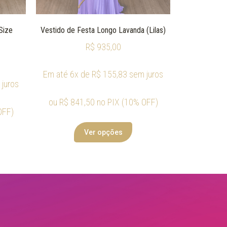
Size
Vestido de Festa Longo Lavanda (Lilas)
R$
935,00
Em até 6x de
R$
155,83
sem juros
juros
ou
R$
841,50
no PIX (10% OFF)
OFF)
Ver opções