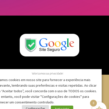
Valorizamos sua privacidade!
amos cookies em nosso site para fornecer a experiência mais
levante, lembrando suas preferências e visitas repetidas. Ao clicar
 “Aceitar todos”, você concorda com o uso de TODOS os cookies.
 – CNPJ: 09.271.257/0001-52 |
 entanto, você pode visitar "Configurações de cookies" para
rnecer um consentimento controlado.
0
Configurações
Aceitar todos