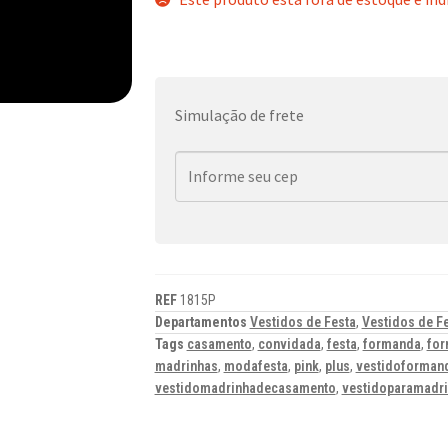
Simulação de frete
REF
1815P
Departamentos
Vestidos de Festa
,
Vestidos de F
Tags
casamento
,
convidada
,
festa
,
formanda
,
for
madrinhas
,
modafesta
,
pink
,
plus
,
vestidoforman
vestidomadrinhadecasamento
,
vestidoparamadr