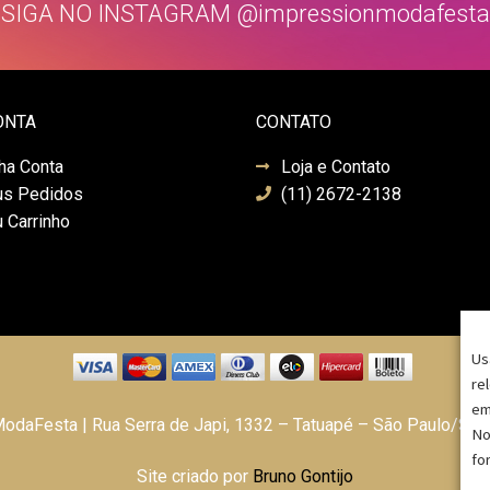
SIGA NO INSTAGRAM @impressionmodafesta
ONTA
CONTATO
ha Conta
Loja e Contato
s Pedidos
(11) 2672-2138
 Carrinho
Us
re
em
daFesta | Rua Serra de Japi, 1332 – Tatuapé – São Paulo/SP
No
fo
Site criado por
Bruno Gontijo