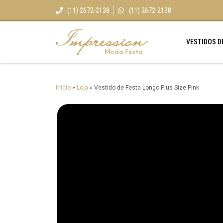
(11) 2672-2138
(11) 2672-2138
VESTIDOS D
Início
»
Loja
»
Vestido de Festa Longo Plus Size Pink