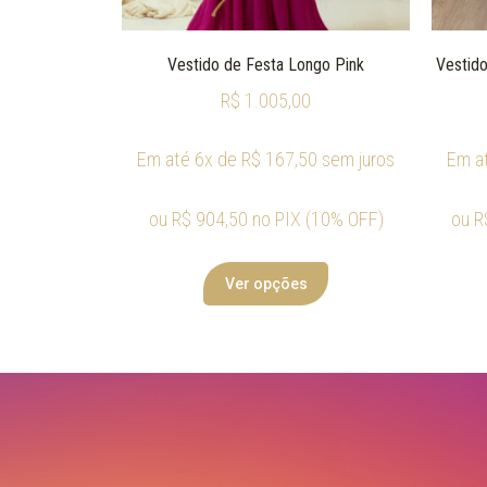
Vestido de Festa Longo Pink
Vestido
R$
1.005,00
Em até 6x de
R$
167,50
sem juros
Em a
ou
R$
904,50
no PIX (10% OFF)
ou
R
Ver opções