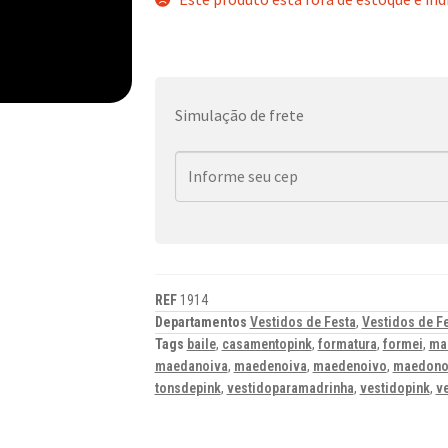
Simulação de frete
REF
1914
Departamentos
Vestidos de Festa
,
Vestidos de F
Tags
baile
,
casamentopink
,
formatura
,
formei
,
ma
maedanoiva
,
maedenoiva
,
maedenoivo
,
maedono
tonsdepink
,
vestidoparamadrinha
,
vestidopink
,
v