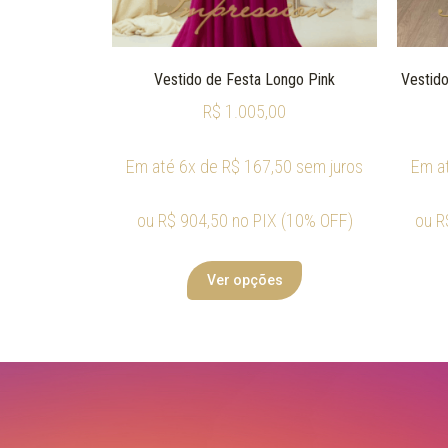
Vestido de Festa Longo Pink
Vestido
R$
1.005,00
Em até 6x de
R$
167,50
sem juros
Em a
ou
R$
904,50
no PIX (10% OFF)
ou
R
Ver opções