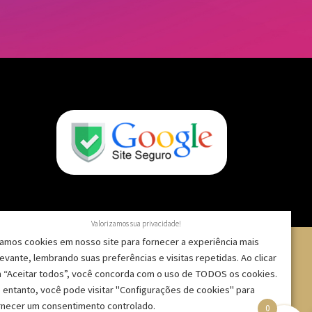
Valorizamos sua privacidade!
amos cookies em nosso site para fornecer a experiência mais
levante, lembrando suas preferências e visitas repetidas. Ao clicar
 “Aceitar todos”, você concorda com o uso de TODOS os cookies.
 – CNPJ: 09.271.257/0001-52 |
 entanto, você pode visitar "Configurações de cookies" para
rnecer um consentimento controlado.
0