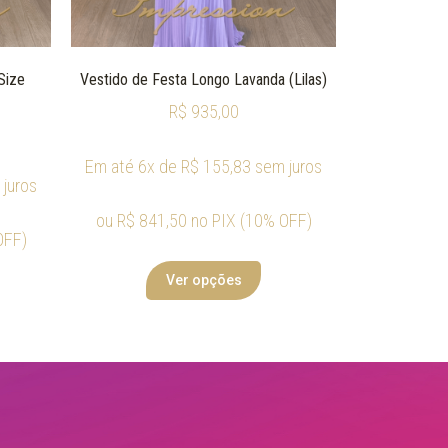
Size
Vestido de Festa Longo Lavanda (Lilas)
R$
935,00
Em até 6x de
R$
155,83
sem juros
juros
ou
R$
841,50
no PIX (10% OFF)
OFF)
Ver opções