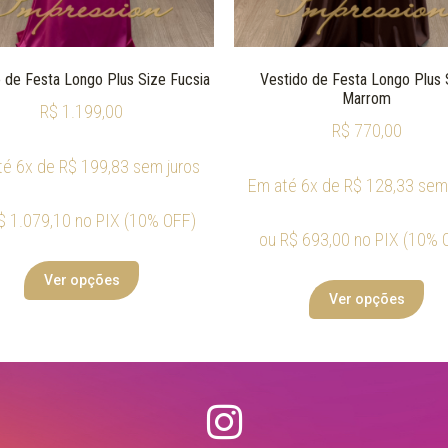
 de Festa Longo Plus Size Fucsia
Vestido de Festa Longo Plus 
Marrom
R$
1.199,00
R$
770,00
té 6x de
R$
199,83
sem juros
Em até 6x de
R$
128,33
sem 
$
1.079,10
no PIX (10% OFF)
ou
R$
693,00
no PIX (10% 
Ver opções
Ver opções