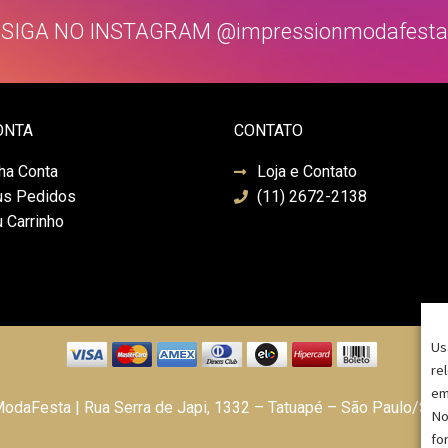
SIGA NO INSTAGRAM @impressionmodafesta
ONTA
CONTATO
ha Conta
Loja e Contato
s Pedidos
(11) 2672-2138
 Carrinho
Us
re
em
daFesta | Rua Serra de Japi, 1332 – Tatuapé – São Paulo/SP
No
fo