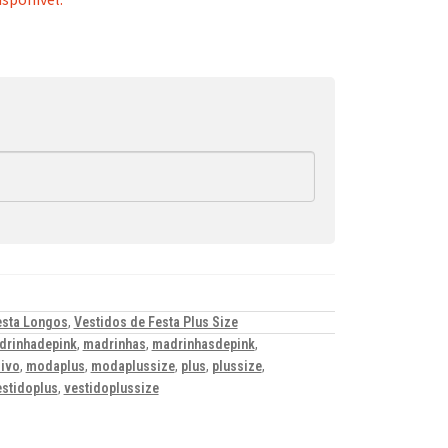
esta Longos
,
Vestidos de Festa Plus Size
drinhadepink
,
madrinhas
,
madrinhasdepink
,
ivo
,
modaplus
,
modaplussize
,
plus
,
plussize
,
estidoplus
,
vestidoplussize