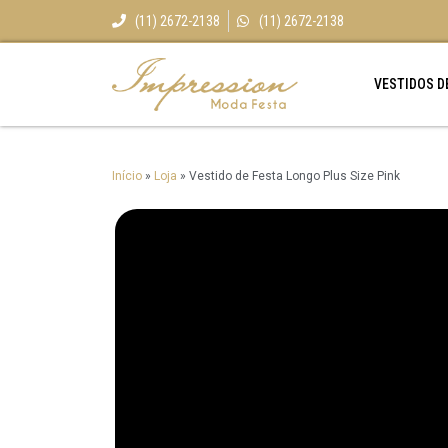
(11) 2672-2138
(11) 2672-2138
VESTIDOS D
Início
»
Loja
»
Vestido de Festa Longo Plus Size Pink