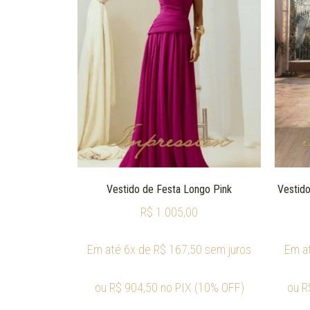
Vestido de Festa Longo Pink
Vestido
R$
1.005,00
Em até 6x de
R$
167,50
sem juros
Em a
ou
R$
904,50
no PIX (10% OFF)
ou
R