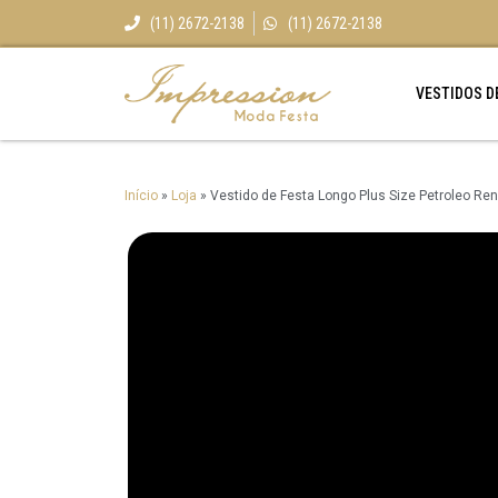
(11) 2672-2138
(11) 2672-2138
VESTIDOS D
Início
»
Loja
»
Vestido de Festa Longo Plus Size Petroleo Re