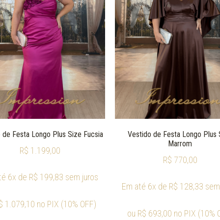
 de Festa Longo Plus Size Fucsia
Vestido de Festa Longo Plus 
Marrom
R$
1.199,00
R$
770,00
té 6x de
R$
199,83
sem juros
Em até 6x de
R$
128,33
sem 
$
1.079,10
no PIX (10% OFF)
ou
R$
693,00
no PIX (10% 