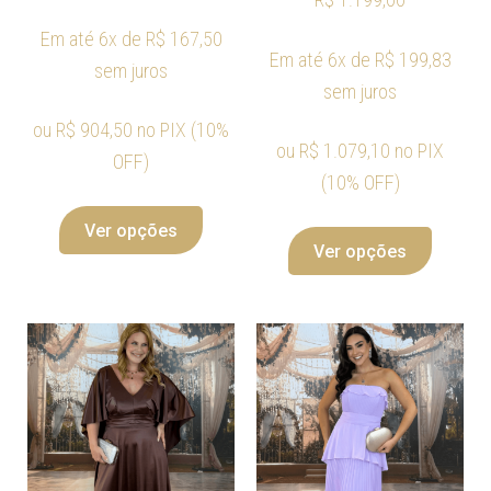
Em até 6x de
R$
167,50
Em até 6x de
R$
199,83
sem juros
sem juros
ou
R$
904,50
no PIX (10%
ou
R$
1.079,10
no PIX
OFF)
(10% OFF)
Ver opções
Ver opções