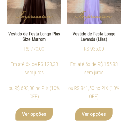
Vestido de Festa Longo Plus
Vestido de Festa Longo
Size Marrom
Lavanda (Lilas)
R$
770,00
R$
935,00
Em até 6x de
R$
128,33
Em até 6x de
R$
155,83
sem juros
sem juros
ou
R$
693,00
no PIX (10%
ou
R$
841,50
no PIX (10%
OFF)
OFF)
Ver opções
Ver opções