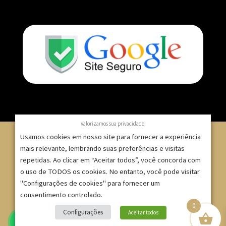
Valorizamos sua privacidade!
Usamos cookies em nosso site para fornecer a experiência
mais relevante, lembrando suas preferências e visitas
repetidas. Ao clicar em “Aceitar todos”, você concorda com
© 2007 – 2025 – ImpressionModaFesta | Rua Serra de
o uso de TODOS os cookies. No entanto, você pode visitar
Japi, 1332 – Tatuapé – São Paulo/SP – CNPJ:
"Configurações de cookies" para fornecer um
09.271.257/0001-52 |
consentimento controlado.
0
Site criado por
Bruno Gontijo
Configurações
Aceitar todos