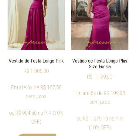
Vestido de Festa Longo Pink
Vestido de Festa Longo Plus
Size Fucsia
R$
1.005,00
R$
1.199,00
Em até 6x de
R$
167,50
Em até 6x de
R$
199,83
sem juros
sem juros
ou
R$
904,50
no PIX (10%
ou
R$
1.079,10
no PIX
OFF)
(10% OFF)