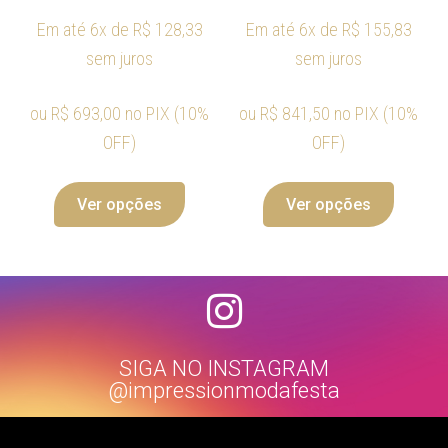
Em até 6x de
R$
128,33
Em até 6x de
R$
155,83
sem juros
sem juros
ou
R$
693,00
no PIX (10%
ou
R$
841,50
no PIX (10%
OFF)
OFF)
Ver opções
Ver opções
SIGA NO INSTAGRAM
@impressionmodafesta