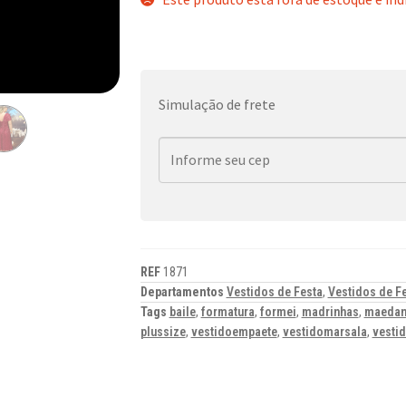
Simulação de frete
REF
1871
Departamentos
Vestidos de Festa
,
Vestidos de F
Tags
baile
,
formatura
,
formei
,
madrinhas
,
maedan
plussize
,
vestidoempaete
,
vestidomarsala
,
vesti