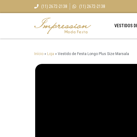
(11) 2672-2138
(11) 2672-2138
VESTIDOS D
Início
»
Loja
»
Vestido de Festa Longo Plus Size Marsala