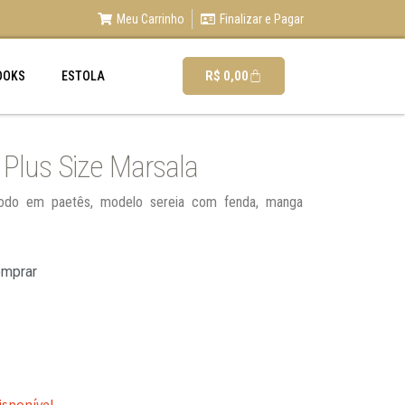
Meu Carrinho
Finalizar e Pagar
R$
0,00
OOKS
ESTOLA
 Plus Size Marsala
 todo em paetês, modelo sereia com fenda, manga
omprar
isponível.