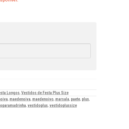
esta Longos
,
Vestidos de Festa Plus Size
oiva
,
maedenoiva
,
maedenoivo
,
marsala
,
paete
,
plus
,
doparamadrinha
,
vestidoplus
,
vestidoplussize