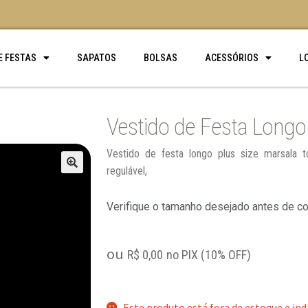
E FESTAS
SAPATOS
BOLSAS
ACESSÓRIOS
L
Vestido de Festa Longo
Vestido de festa longo plus size marsala
regulável,
🔍
Verifique o tamanho desejado antes de c
ou
R$
0,00
no PIX (10% OFF)
Este produto está fora de estoque e ind