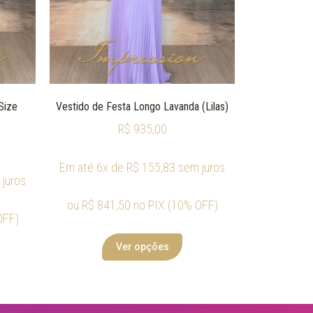
Size
Vestido de Festa Longo Lavanda (Lilas)
R$
935,00
Em até 6x de
R$
155,83
sem juros
juros
ou
R$
841,50
no PIX (10% OFF)
OFF)
Ver opções