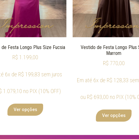
 de Festa Longo Plus Size Fucsia
Vestido de Festa Longo Plus 
Marrom
R$
1.199,00
R$
770,00
té 6x de
R$
199,83
sem juros
Em até 6x de
R$
128,33
sem 
$
1.079,10
no PIX (10% OFF)
ou
R$
693,00
no PIX (10% 
Ver opções
Ver opções