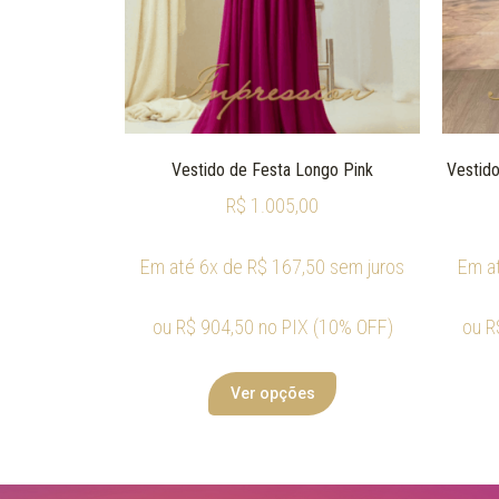
Vestido de Festa Longo Pink
Vestido
R$
1.005,00
Em até 6x de
R$
167,50
sem juros
Em a
ou
R$
904,50
no PIX (10% OFF)
ou
R
Ver opções