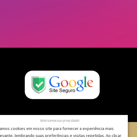
Valorizamos sua privacidade!
amos cookies em nosso site para fornecer a experiência mais
levante, lembrando suas preferências e visitas repetidas. Ao clicar