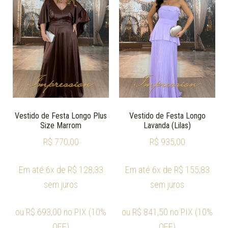
Vestido de Festa Longo Plus
Vestido de Festa Longo
Size Marrom
Lavanda (Lilas)
R$
770,00
R$
935,00
Em até 6x de
R$
128,33
Em até 6x de
R$
155,83
sem juros
sem juros
ou
R$
693,00
no PIX (10%
ou
R$
841,50
no PIX (10%
OFF)
OFF)