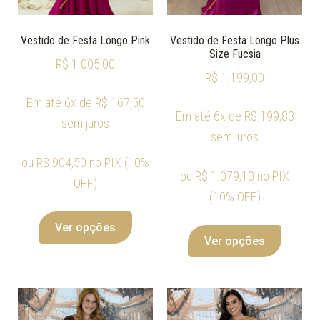
Vestido de Festa Longo Pink
Vestido de Festa Longo Plus
Size Fucsia
R$
1.005,00
R$
1.199,00
Em até 6x de
R$
167,50
Em até 6x de
R$
199,83
sem juros
sem juros
ou
R$
904,50
no PIX (10%
ou
R$
1.079,10
no PIX
OFF)
(10% OFF)
Ver opções
Ver opções