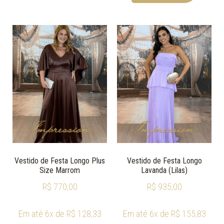
Vestido de Festa Longo Plus
Vestido de Festa Longo
Size Marrom
Lavanda (Lilas)
R$
770,00
R$
935,00
Em até 6x de
R$
128,33
Em até 6x de
R$
155,83