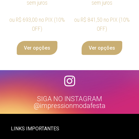
sem juros
sem juros
ou
R$
693,00
no PIX (10%
ou
R$
841,50
no PIX (10%
OFF)
OFF)
Ver opções
Ver opções
SIGA NO INSTAGRAM
@impressionmodafesta
LINKS IMPORTANTES