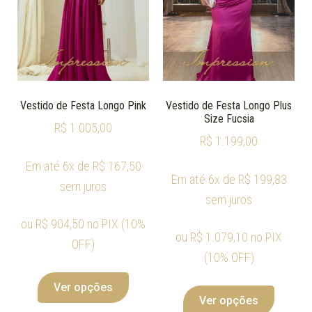
Vestido de Festa Longo Pink
Vestido de Festa Longo Plus
Size Fucsia
R$
1.005,00
R$
1.199,00
Em até 6x de
R$
167,50
Em até 6x de
R$
199,83
sem juros
sem juros
ou
R$
904,50
no PIX (10%
ou
R$
1.079,10
no PIX
OFF)
(10% OFF)
Ver opções
Ver opções