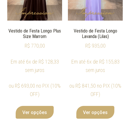
Vestido de Festa Longo Plus
Vestido de Festa Longo
Size Marrom
Lavanda (Lilas)
R$
770,00
R$
935,00
Em até 6x de
R$
128,33
Em até 6x de
R$
155,83
sem juros
sem juros
ou
R$
693,00
no PIX (10%
ou
R$
841,50
no PIX (10%
OFF)
OFF)
Ver opções
Ver opções