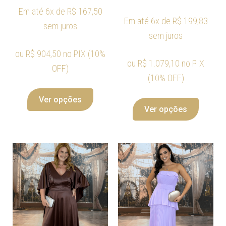
Em até 6x de
R$
167,50
Em até 6x de
R$
199,83
sem juros
sem juros
ou
R$
904,50
no PIX (10%
ou
R$
1.079,10
no PIX
OFF)
(10% OFF)
Ver opções
Ver opções