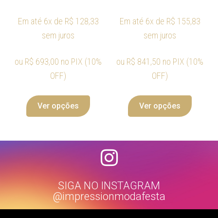
Em até 6x de
R$
128,33
Em até 6x de
R$
155,83
sem juros
sem juros
ou
R$
693,00
no PIX (10%
ou
R$
841,50
no PIX (10%
OFF)
OFF)
Ver opções
Ver opções
SIGA NO INSTAGRAM
@impressionmodafesta