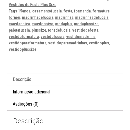
Vestidos de Festa Plus Size
Tags
15anos
,
casamentofucsia
,
festa
,
formanda
,
formatura
,
formei
,
madrinhadefucsia
,
madrinhas
,
madrinhasdefucsia
,
maedanoiva
,
maedonoivo
,
modaplus
,
modaplussize
,
paletafucsia
,
plussize
,
tonsdefucsia
,
vestidodefesta
,
vestidoformatura
,
vestidofucsia
,
vestidomadrinha
,
vestidoparaformatura
,
vestidoparamadrinhas
,
vestidoplus
,
vestidoplussize
Descrição
Informação adicional
Avaliações (0)
Descrição