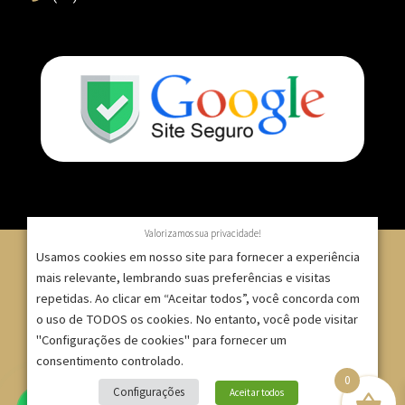
Valorizamos sua privacidade!
Usamos cookies em nosso site para fornecer a experiência
mais relevante, lembrando suas preferências e visitas
repetidas. Ao clicar em “Aceitar todos”, você concorda com
© 2007 – 2025 – ImpressionModaFesta | Rua Serra de
o uso de TODOS os cookies. No entanto, você pode visitar
Japi, 1332 – Tatuapé – São Paulo/SP – CNPJ:
"Configurações de cookies" para fornecer um
09.271.257/0001-52 |
consentimento controlado.
0
Site criado por
Bruno Gontijo
Configurações
Aceitar todos