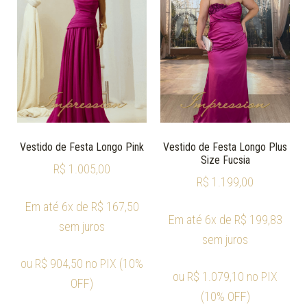
Vestido de Festa Longo Pink
Vestido de Festa Longo Plus
Size Fucsia
R$
1.005,00
R$
1.199,00
Em até 6x de
R$
167,50
Em até 6x de
R$
199,83
sem juros
sem juros
ou
R$
904,50
no PIX (10%
ou
R$
1.079,10
no PIX
OFF)
(10% OFF)