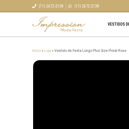
(11) 2672-2138
(11) 2672-2138
VESTIDOS D
Início
»
Loja
»
Vestido de Festa Longo Plus Size Floral Rose