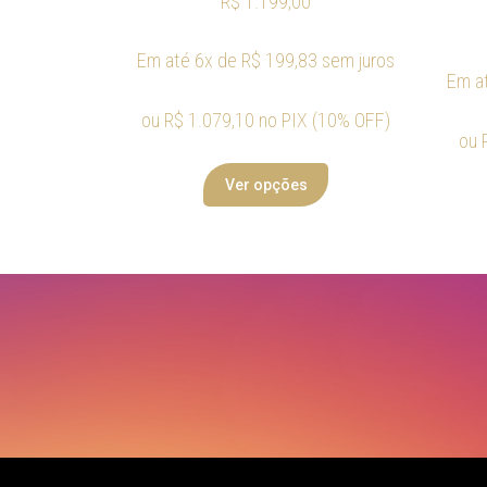
R$
1.199,00
Em até 6x de
R$
199,83
sem juros
Em a
ou
R$
1.079,10
no PIX (10% OFF)
ou
Ver opções