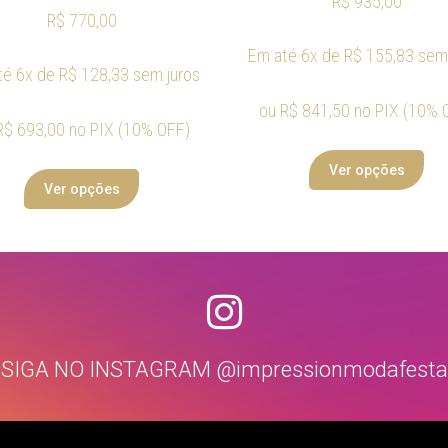
R$
935,00
R$
770,00
Em até 6x de
R$
155,83
sem 
té 6x de
R$
128,33
sem juros
ou
R$
841,50
no PIX (10% 
R$
693,00
no PIX (10% OFF)
Ver opções
Ver opções
SIGA NO INSTAGRAM @impressionmodafesta