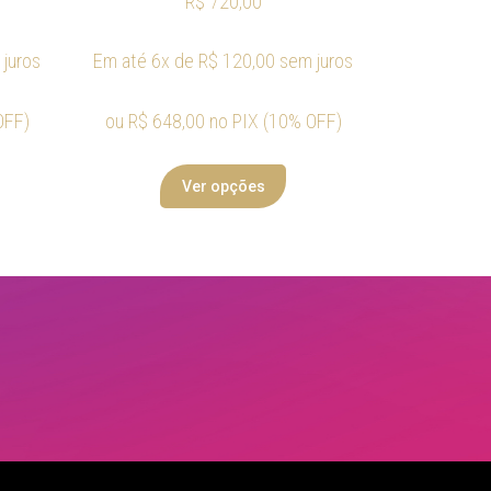
R$
720,00
juros
Em até 6x de
R$
120,00
sem juros
OFF)
ou
R$
648,00
no PIX (10% OFF)
Ver opções