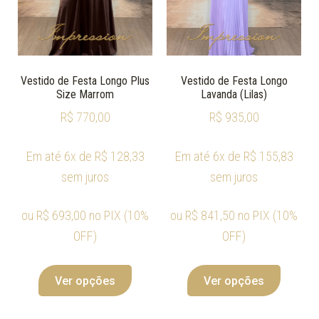
Vestido de Festa Longo Plus
Vestido de Festa Longo
Size Marrom
Lavanda (Lilas)
R$
770,00
R$
935,00
Em até 6x de
R$
128,33
Em até 6x de
R$
155,83
sem juros
sem juros
ou
R$
693,00
no PIX (10%
ou
R$
841,50
no PIX (10%
OFF)
OFF)
Ver opções
Ver opções