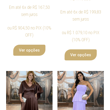
Em até 6x de
R$
167,50
Em até 6x de
R$
199,83
sem juros
sem juros
ou
R$
904,50
no PIX (10%
ou
R$
1.079,10
no PIX
OFF)
(10% OFF)
Ver opções
Ver opções